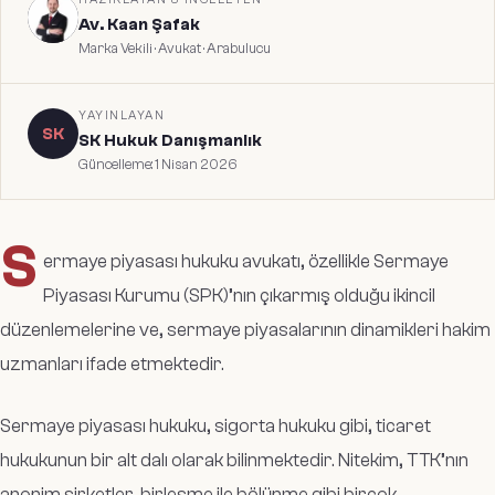
Av. Kaan Şafak
Marka Vekili · Avukat · Arabulucu
YAYINLAYAN
SK
SK Hukuk Danışmanlık
Güncelleme:
1 Nisan 2026
S
ermaye piyasası hukuku avukatı, özellikle Sermaye
Piyasası Kurumu (SPK)’nın çıkarmış olduğu ikincil
düzenlemelerine ve, sermaye piyasalarının dinamikleri hakim
uzmanları ifade etmektedir.
Sermaye piyasası hukuku, sigorta hukuku gibi, ticaret
hukukunun bir alt dalı olarak bilinmektedir. Nitekim, TTK’nın
anonim şirketler, birleşme ile bölünme gibi birçok