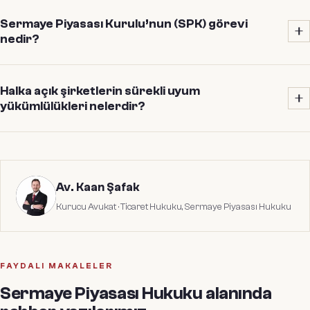
kaynağı 6362 sayılı Sermaye Piyasası Kanunu ile Sermaye
Halka arzda şirket; izahname hazırlar, Sermaye Piyasası Kurulu
Piyasası Kurulu (SPK) düzenlemeleridir.
Sermaye Piyasası Kurulu’nun (SPK) görevi
onayına sunar, onay sonrası Borsa İstanbul’a kotasyon
nedir?
başvurusu yapar ve payların satışını gerçekleştirir. Süreç
boyunca bağımsız denetim, kurumsal yönetim ve kamuyu
SPK; sermaye piyasasının güven, açıklık ve kararlılık içinde
aydınlatma yükümlülüklerine uyum sağlanması gerekir.
Halka açık şirketlerin sürekli uyum
işleyişini sağlamak ve yatırımcıların hak ve menfaatlerini
yükümlülükleri nelerdir?
korumakla görevli düzenleyici ve denetleyici kamu kurumudur.
İhraç belgelerini onaylar, piyasa aktörlerini denetler ve
Halka açık şirketler; periyodik finansal raporlama, özel durum
gerektiğinde idari yaptırım uygulayabilir.
açıklamaları, içsel bilginin kötüye kullanımı ve piyasa
dolandırıcılığı yasaklarına uyum, kurumsal yönetim ilkeleri ve
Av. Kaan Şafak
bağımsız denetim gibi sürekli yükümlülüklere tabidir. Bu
Kurucu Avukat
·
Ticaret Hukuku, Sermaye Piyasası Hukuku
yükümlülüklere aykırılık idari para cezası ve diğer yaptırımlara yol
açabilir.
FAYDALI MAKALELER
Sermaye Piyasası Hukuku
alanında