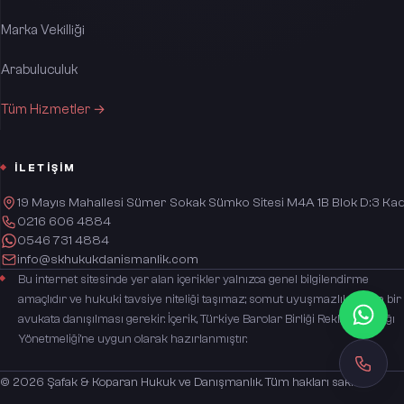
Marka Vekilliği
Arabuluculuk
Tüm Hizmetler →
İLETIŞIM
19 Mayıs Mahallesi Sümer Sokak Sümko Sitesi M4A 1B Blok D:3 Kad
0216 606 4884
0546 731 4884
info@skhukukdanismanlik.com
Bu internet sitesinde yer alan içerikler yalnızca genel bilgilendirme
amaçlıdır ve hukuki tavsiye niteliği taşımaz; somut uyuşmazlıklar için bir
avukata danışılması gerekir. İçerik, Türkiye Barolar Birliği Reklam Yasağı
Yönetmeliği'ne uygun olarak hazırlanmıştır.
©
2026
Şafak & Koparan Hukuk ve Danışmanlık
. Tüm hakları saklıdır.