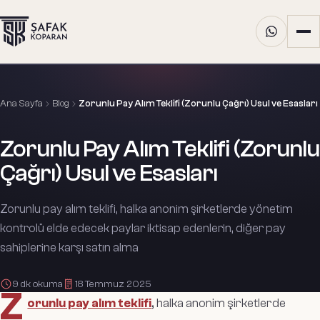
Ana Sayfa
Blog
Zorunlu Pay Alım Teklifi (Zorunlu Çağrı) Usul ve Esasları
Zorunlu Pay Alım Teklifi (Zorunlu
Çağrı) Usul ve Esasları
Zorunlu pay alım teklifi, halka anonim şirketlerde yönetim
kontrolü elde edecek paylar iktisap edenlerin, diğer pay
sahiplerine karşı satın alma
9
dk okuma
18 Temmuz 2025
Z
orunlu pay alım teklifi
, halka anonim şirketlerde