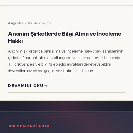
HUKUKI MAKALELER
4 Ağustos 2026
·
9
dk okuma
Anonim Şirketlerde Bilgi Alma ve İnceleme
Hakkı
Anonim şirketlerde bilgi alma ve inceleme hakkı; pay sahiplerinin
şirketin finansal tabloları, bilançosu ve ticari defterleri hakkında
TTK güvencesiyle bilgi talep edip evrakları denetleyebildiği,
devredilemez ve vazgeçilemez hukuki bir haktır.
DEVAMINI OKU
BIR SONRAKI ADIM