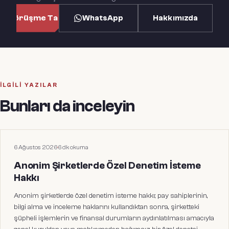
WhatsApp
Hakkımızda
n Görüşme Talep Et
İLGILI YAZILAR
Bunları da inceleyin
HUKUKI MAKALELER
6 Ağustos 2026
·
6
dk okuma
Anonim Şirketlerde Özel Denetim İsteme
Hakkı
Anonim şirketlerde özel denetim isteme hakkı; pay sahiplerinin,
bilgi alma ve inceleme haklarını kullandıktan sonra, şirketteki
şüpheli işlemlerin ve finansal durumların aydınlatılması amacıyla