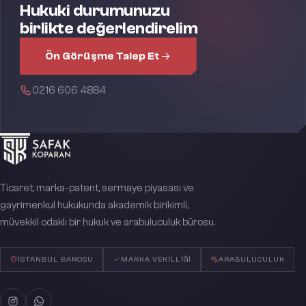
Hukuki durumunuzu
birlikte değerlendirelim
Ön Görüşme Talep Et
0216 606 4884
Ticaret, marka-patent, sermaye piyasası ve
gayrimenkul hukukunda akademik birikimli,
müvekkil odaklı bir hukuk ve arabuluculuk bürosu.
İSTANBUL BAROSU
MARKA VEKILLIĞI
ARABULUCULUK