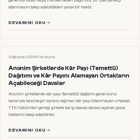
genel kuruldan veya mahkemeden bağımsız bir özel denetçi
atanmasını talep edebildikleri yasal bir haktır.
DEVAMINI OKU
HUKUKI MAKALELER
4 Ağustos 2026
·
10
dk okuma
Anonim Şirketlerde Kâr Payı (Temettü)
Dağıtımı ve Kâr Payını Alamayan Ortakların
Açabileceği Davalar
Anonim şirketlerde kâr payı (temettü) dağıtımı genel kurul
kararıyla kesinleşir; karara rağmen kâr payı ödenmeyen ortaklar,
TTK hükümleri gereği şirkete karşı alacak davası açarak yasal
haklarını talep edebilirler.
DEVAMINI OKU