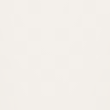
Alacak takibi, icra ve iflas süreçleri.
İNCELE
Ceza Avukatı
Soruşturma ve kovuşturmada savunma.
İNCELE
Gayrimenkul Avukatı
Tapu, kira ve gayrimenkul davaları.
İNCELE