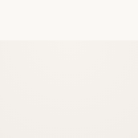
İsim Hakkı ve Tasarım Tescili
İsim hakkı ve tasarım tescili; bir markanın isminin ve ürünlerinin
görsel tasarımının izinsiz kopyalanmaya karşı yasal olarak
koruma altına alınması işlemidir
İNCELE
İhtiyari Arabuluculuk
Tarafsız ve hızlı uyuşmazlık çözümü.
İNCELE