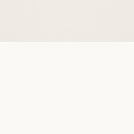
Online Hukuki Danışmanlık
Uzaktan, hızlı ve güvenli danışmanlık.
İNCELE
Marka ve Patent Avukatı
Marka tescili, vekilliği ve ihlal davaları.
İNCELE