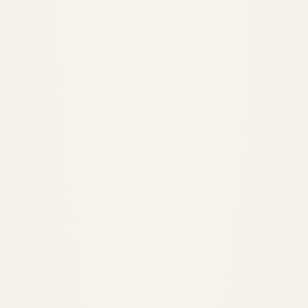
Şirket Avukatı
Kuruluştan tasfiyeye kurumsal hukuki koruma.
İNCELE
Ticaret Avukatı
Ticari sözleşmeler ve uyuşmazlık yönetimi.
İNCELE
Sermaye Piyasası Hukuku