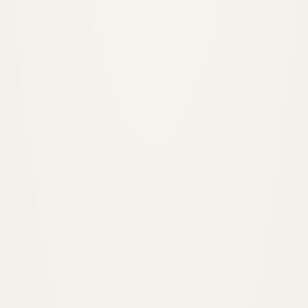
Halka arz, SPK mevzuatı ve uyum.
İNCELE
Banka Avukatı
Bankacılık ve finans hukuku danışmanlığı.
İNCELE
Sözleşmeler Hukuku
Sözleşme hazırlık, inceleme ve müzakere.
İNCELE