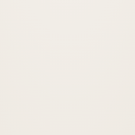
Oturma izni, vatandaşlık ve yabancı hukuku.
İNCELE
KVKK Danışmanlığı
Kişisel veri uyum ve VERBİS süreçleri.
İNCELE
Hukuki Danışmanlık
Şirketlere sürekli hukuki danışmanlık.
İNCELE