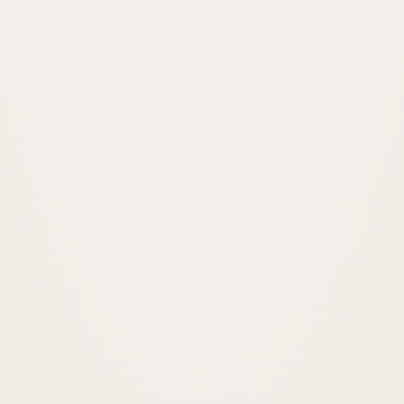
Vergi Avukatı
Vergi uyuşmazlıkları ve dava takibi.
İNCELE
İdare Hukuku Avukatı
İptal ve tam yargı davaları.
İNCELE
Yabancılar ve Vatandaşlık