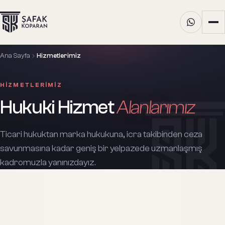
Ana Sayfa
Hizmetlerimiz
HIZMETLERIMIZ
Hukuki Hizmet
Alanlarımız
Ticari hukuktan marka hukukuna, icra takibinden ceza
savunmasına kadar geniş bir yelpazede uzmanlaşmış
kadromuzla yanınızdayız.