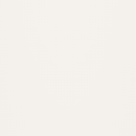
Yatırım Teşvik
Teşvik belgesi ve yatırım danışmanlığı.
İNCELE
İş Hukuku Avukatı
İşçi-işveren uyuşmazlıkları ve davalar.
İNCELE
İcra ve İflas Avukatı