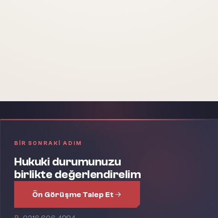
Zorunlu Arabuluculuk
Zorunlu arabuluculuk; kanun gereği mahkemede dava açmadan
önce resmi bir arabulucu eşliğinde uzlaşma yollarının
denenmesini gerektiren mecburi bir dava şartıdır
İNCELE
BIR SONRAKI ADIM
Hukuki durumunuzu
birlikte değerlendirelim
Ön Görüşme Talep Et