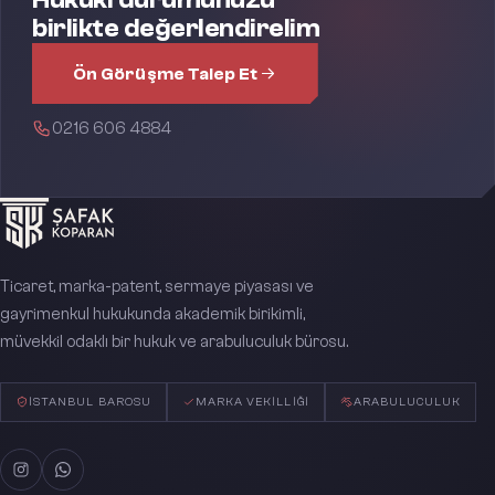
birlikte değerlendirelim
Ön Görüşme Talep Et
0216 606 4884
Ticaret, marka-patent, sermaye piyasası ve
gayrimenkul hukukunda akademik birikimli,
müvekkil odaklı bir hukuk ve arabuluculuk bürosu.
İSTANBUL BAROSU
MARKA VEKILLIĞI
ARABULUCULUK