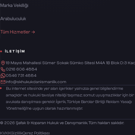
Marka Vekilliği
Arabuluculuk
Tüm Hizmetler →
İLETIŞIM
19 Mayıs Mahallesi Sümer Sokak Sümko Sitesi M4A 1B Blok D:3 Kad
0216 606 4884
0546 731 4884
info@skhukukdanismanlik.com
Bu internet sitesinde yer alan içerikler yalnızca genel bilgilendirme
amaçlıdır ve hukuki tavsiye niteliği taşımaz; somut uyuşmazlıklar için bir
avukata danışılması gerekir. İçerik, Türkiye Barolar Birliği Reklam Yasağı
Yönetmeliği'ne uygun olarak hazırlanmıştır.
©
2026
Şafak & Koparan Hukuk ve Danışmanlık
. Tüm hakları saklıdır.
KVKK
Gizlilik
Çerez Politikası