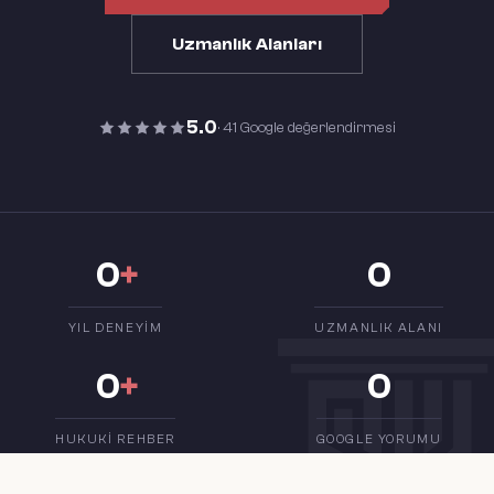
Uzmanlık Alanları
5.0
· 41 Google değerlendirmesi
0
+
0
YIL DENEYIM
UZMANLIK ALANI
0
+
0
HUKUKI REHBER
GOOGLE YORUMU