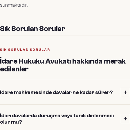
sunmaktadır.
Sık Sorulan Sorular
SIK SORULAN SORULAR
İdare Hukuku Avukatı
hakkında merak
edilenler
İdare mahkemesinde davalar ne kadar sürer?
Yerel mahkemedeki davalar ortalama
9 ay ile 1,5 yıl
arasında
İdari davalarda duruşma veya tanık dinlenmesi
sonuçlanır. Dosyanın İstinaf ve Danıştay aşamalarına gitmesi
olur mu?
durumunda bu süre toplamda
2 ila 3 yılı
bulabilir.