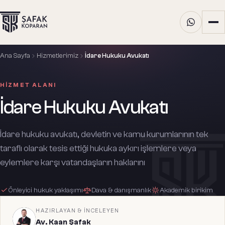
Ana Sayfa
Hizmetlerimiz
İdare Hukuku Avukatı
HIZMET ALANI
İdare Hukuku Avukatı
İdare hukuku avukatı, devletin ve kamu kurumlarının tek
taraflı olarak tesis ettiği hukuka aykırı işlemlere veya
eylemlere karşı vatandaşların haklarını
Önleyici hukuk yaklaşımı
Dava & danışmanlık
Akademik birikim
HAZIRLAYAN & İNCELEYEN
Av. Kaan Şafak