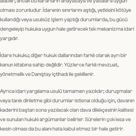
alabilir; ancak bu kararların anayasaya ve yasalara uygun
olması zorunludur. İdarenin sınırlarını aştığı, yetkisini kötüye
kullandığı veya usulsüz işlem yaptığı durumlarda, bu gücü
dengeleyip hukuka uygun hale getirecek tek mekanizma idari
yargıdır.
İdare hukuku; diğer hukuk dallarından farklı olarak ayrı bir
kanun kitabına sahip değildir. Yüzlerce farklı mevzuat,
yönetmelik ve Danıştay içtihadı ile şekillenir.
Ayrıca idari yargılama usulü tamamen yazılıdır; duruşmalar
veya tanık dinletme gibi durumlar istisnai olduğu için, davanın
kaderini baştan sona yazılacak olan dava dilekçesinin kalitesi
ve sunulan hukuki argümanlar belirler. Sürelerin çok kısa ve
kesin olması da bu alanı hata kabul etmez bir hale getirir.