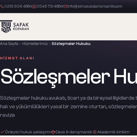
0216 606 4884
0546 731 4884
info@skhukukdanismanlik.com
Ana Sayfa
Hizmetlerimiz
Sözleşmeler Hukuku
HIZMET ALANI
Sözleşmeler H
Sözleşmeler hukuku avukatı, ticari ya da bireysel ilişkilerde 
hak ve yükümlülükleri yasal bir zemine oturtan, sözleşmeler
revize
Önleyici hukuk yaklaşımı
Dava & danışmanlık
Akademik birikim