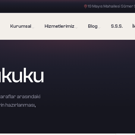
19 Mayıs Mahallesi Sümer S
Kurumsal
Hizmetlerimiz
Blog
S.S.S.
İ
ukuku
taraflar arasındaki
in hazırlanması,