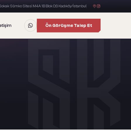
okak Sümko Sitesi M4A 1B Blok D:3 Kadıköy/İstanbul
Ön Görüşme Talep Et
letişim