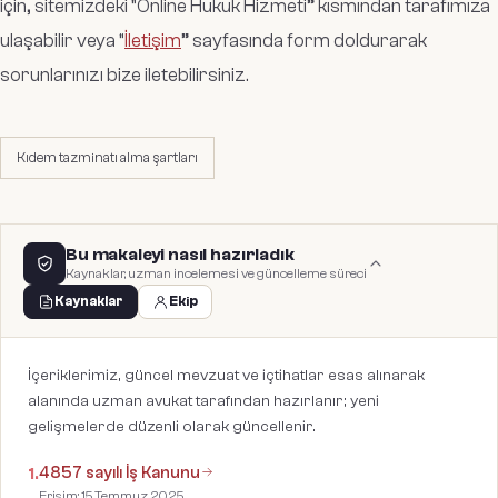
için, sitemizdeki “Online Hukuk Hizmeti” kısmından tarafımıza
ulaşabilir veya “
İletişim
” sayfasında form doldurarak
sorunlarınızı bize iletebilirsiniz.
Kıdem tazminatı alma şartları
Bu makaleyi nasıl hazırladık
Kaynaklar, uzman incelemesi ve güncelleme süreci
Kaynaklar
Ekip
İçeriklerimiz, güncel mevzuat ve içtihatlar esas alınarak
alanında uzman avukat tarafından hazırlanır; yeni
gelişmelerde düzenli olarak güncellenir.
4857 sayılı İş Kanunu
1
.
Erişim:
15 Temmuz 2025