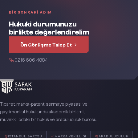
BIR SONRAKI ADIM
Hukuki durumunuzu
birlikte değerlendirelim
Ön Görüşme Talep Et
0216 606 4884
Ticaret, marka-patent, sermaye piyasası ve
gayrimenkul hukukunda akademik birikimli,
müvekkil odaklı bir hukuk ve arabuluculuk bürosu.
İSTANBUL BAROSU
MARKA VEKILLIĞI
ARABULUCULUK