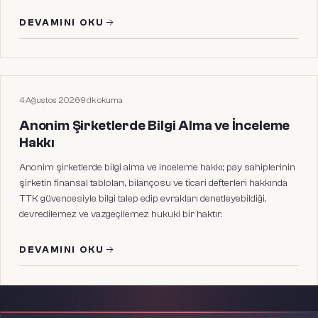
DEVAMINI OKU
HUKUKI MAKALELER
4 Ağustos 2026
·
9
dk okuma
Anonim Şirketlerde Bilgi Alma ve İnceleme
Hakkı
Anonim şirketlerde bilgi alma ve inceleme hakkı; pay sahiplerinin
şirketin finansal tabloları, bilançosu ve ticari defterleri hakkında
TTK güvencesiyle bilgi talep edip evrakları denetleyebildiği,
devredilemez ve vazgeçilemez hukuki bir haktır.
DEVAMINI OKU