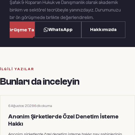
Şafak & Koparan Hukuk ve Danışmanlık olarak akademik
birikim ve sektörel tecrübeyle yanınızdayız. Durumunuzu
bir ön görüşmede birlikte değerlendirelim.
WhatsApp
Hakkımızda
n Görüşme Talep Et
İLGILI YAZILAR
Bunları da inceleyin
HUKUKI MAKALELER
6 Ağustos 2026
·
6
dk okuma
Anonim Şirketlerde Özel Denetim İsteme
Hakkı
Anonim şirketlerde özel denetim isteme hakkı; pay sahiplerinin,