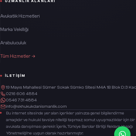
UZMANLIK ALANLARI
Avukatlık Hizmetleri
Marka Vekilliği
Arabuluculuk
Tüm Hizmetler →
İLETIŞIM
19 Mayıs Mahallesi Sümer Sokak Sümko Sitesi M4A 1B Blok D:3 Kad
0216 606 4884
0546 731 4884
info@skhukukdanismanlik.com
Bu internet sitesinde yer alan içerikler yalnızca genel bilgilendirme
amaçlıdır ve hukuki tavsiye niteliği taşımaz; somut uyuşmazlıklar için bir
avukata danışılması gerekir. İçerik, Türkiye Barolar Birliği Reklam Yasağı
Yönetmeliği'ne uygun olarak hazırlanmıştır.