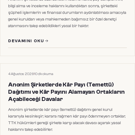
bilgi alma ve inceleme haklarını kullandıktan sonra, şirketteki
şüpheli işlemlerin ve finansal durumların aydınlatılması amacıyla
genel kuruldan veya mahkemeden bağımsız bir özel denetçi
atanmasını talep edebildikleri yasal bir haktır.
DEVAMINI OKU
HUKUKI MAKALELER
4 Ağustos 2026
·
10
dk okuma
Anonim Şirketlerde Kâr Payı (Temettü)
Dağıtımı ve Kâr Payını Alamayan Ortakların
Açabileceği Davalar
Anonim şirketlerde kâr payı (temettü) dağıtımı genel kurul
kararıyla kesinleşir; karara rağmen kâr payı ödenmeyen ortaklar,
TTK hükümleri gereği şirkete karşı alacak davası açarak yasal
haklarını talep edebilirler.