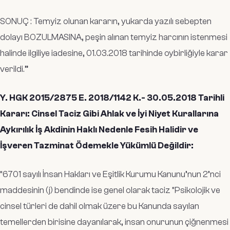
SONUÇ : Temyiz olunan kararın, yukarda yazılı sebepten
dolayı BOZULMASINA, peşin alınan temyiz harcının istenmesi
halinde ilgiliye iadesine, 01.03.2018 tarihinde oybirliğiyle karar
verildi
.”
Y. HGK 2015/2875 E. 2018/1142 K.- 30.05.2018 Tarihli
Kararı: Cinsel Taciz Gibi Ahlak ve İyi Niyet Kurallarına
Aykırılık İş Akdinin Haklı Nedenle Fesih Halidir ve
İşveren Tazminat Ödemekle Yükümlü Değildir:
“
6701 sayılı İnsan Hakları ve Eşitlik Kurumu Kanunu’nun 2’nci
maddesinin (j) bendinde ise genel olarak taciz “Psikolojik ve
cinsel türleri de dahil olmak üzere bu Kanunda sayılan
temellerden birisine dayanılarak, insan onurunun çiğnenmesi