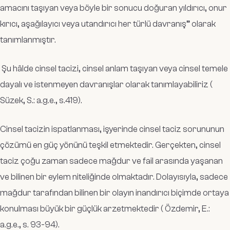
amacını taşıyan veya böyle bir sonucu doğuran yıldırıcı, onur
kırıcı, aşağılayıcı veya utandırıcı her türlü davranış” olarak
tanımlanmıştır.
Şu hâlde cinsel tacizi, cinsel anlam taşıyan veya cinsel temele
dayalı ve istenmeyen davranışlar olarak tanımlayabiliriz (
Süzek, S.: a.g.e., s.419).
Cinsel tacizin ispatlanması, işyerinde cinsel taciz sorununun
çözümü en güç yönünü teşkil etmektedir. Gerçekten, cinsel
taciz çoğu zaman sadece mağdur ve fail arasında yaşanan
ve bilinen bir eylem niteliğinde olmaktadır. Dolayısıyla, sadece
mağdur tarafından bilinen bir olayın inandırıcı biçimde ortaya
konulması büyük bir güçlük arzetmektedir ( Özdemir, E.:
a.g.e., s. 93-94).