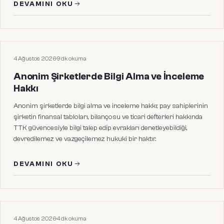
DEVAMINI OKU
HUKUKI MAKALELER
4 Ağustos 2026
·
9
dk okuma
Anonim Şirketlerde Bilgi Alma ve İnceleme
Hakkı
Anonim şirketlerde bilgi alma ve inceleme hakkı; pay sahiplerinin
şirketin finansal tabloları, bilançosu ve ticari defterleri hakkında
TTK güvencesiyle bilgi talep edip evrakları denetleyebildiği,
devredilemez ve vazgeçilemez hukuki bir haktır.
DEVAMINI OKU
HUKUKI MAKALELER
4 Ağustos 2026
·
4
dk okuma