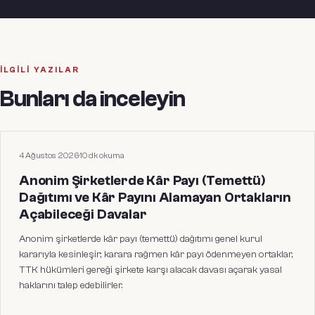
İLGILI YAZILAR
Bunları da inceleyin
HUKUKI MAKALELER
4 Ağustos 2026
·
10
dk okuma
Anonim Şirketlerde Kâr Payı (Temettü)
Dağıtımı ve Kâr Payını Alamayan Ortakların
Açabileceği Davalar
Anonim şirketlerde kâr payı (temettü) dağıtımı genel kurul
kararıyla kesinleşir; karara rağmen kâr payı ödenmeyen ortaklar,
TTK hükümleri gereği şirkete karşı alacak davası açarak yasal
haklarını talep edebilirler.