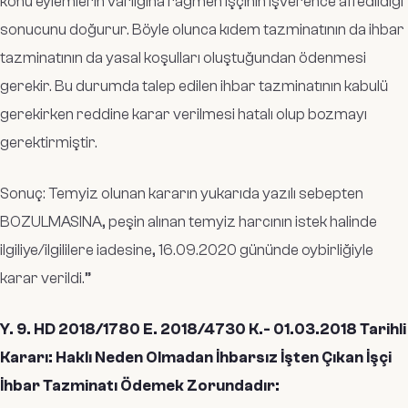
konu eylemlerin varlığına rağmen işçinin işverence affedildiği
sonucunu doğurur. Böyle olunca kıdem tazminatının da ihbar
tazminatının da yasal koşulları oluştuğundan ödenmesi
gerekir. Bu durumda talep edilen ihbar tazminatının kabulü
gerekirken reddine karar verilmesi hatalı olup bozmayı
gerektirmiştir.
Sonuç: Temyiz olunan kararın yukarıda yazılı sebepten
BOZULMASINA, peşin alınan temyiz harcının istek halinde
ilgiliye/ilgililere iadesine, 16.09.2020 gününde oybirliğiyle
karar verildi
.”
Y. 9. HD 2018/1780 E. 2018/4730 K.- 01.03.2018 Tarihli
Kararı: Haklı Neden Olmadan İhbarsız İşten Çıkan İşçi
İhbar Tazminatı Ödemek Zorundadır: