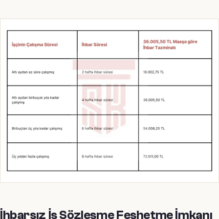
İhbarsız İş Sözleşme Feshetme İmkanı