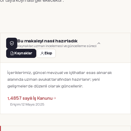
ortaya koyması gerekecektir
.”
Bu makaleyi nasıl hazırladık
Kaynaklar, uzman incelemesi ve güncelleme süreci
Kaynaklar
Ekip
İçeriklerimiz, güncel mevzuat ve içtihatlar esas alınarak
alanında uzman avukat tarafından hazırlanır; yeni
gelişmelerde düzenli olarak güncellenir.
4857 sayılı İş Kanunu
1
.
Erişim:
12 Mayıs 2025