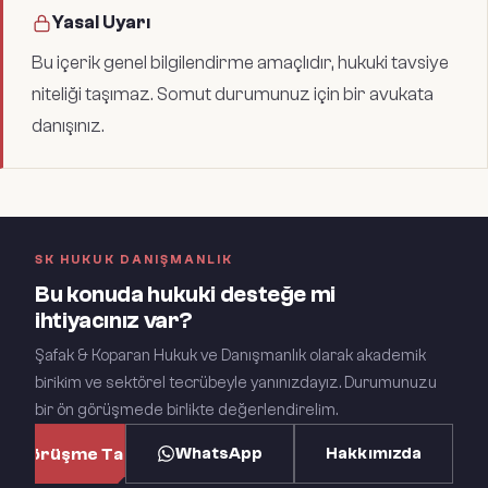
Yasal Uyarı
Bu içerik genel bilgilendirme amaçlıdır, hukuki tavsiye
niteliği taşımaz. Somut durumunuz için bir avukata
danışınız.
SK HUKUK DANIŞMANLIK
Bu konuda hukuki desteğe mi
ihtiyacınız var?
Şafak & Koparan Hukuk ve Danışmanlık olarak akademik
birikim ve sektörel tecrübeyle yanınızdayız. Durumunuzu
bir ön görüşmede birlikte değerlendirelim.
WhatsApp
Hakkımızda
n Görüşme Talep Et