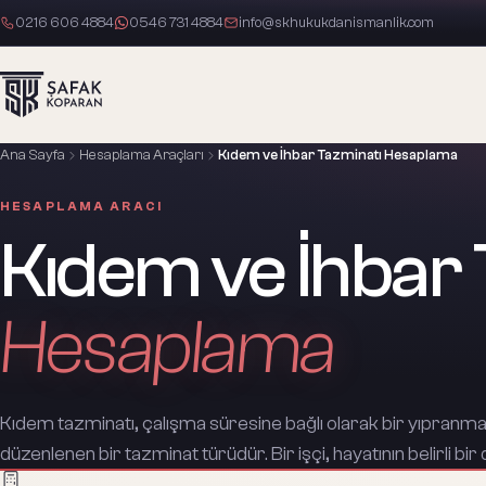
0216 606 4884
0546 731 4884
info@skhukukdanismanlik.com
Ana Sayfa
Hesaplama Araçları
Kıdem ve İhbar Tazminatı Hesaplama
HESAPLAMA ARACI
Kıdem ve İhbar 
Hesaplama
Kıdem tazminatı, çalışma süresine bağlı olarak bir yıpranma 
düzenlenen bir tazminat türüdür. Bir işçi, hayatının belirli bi