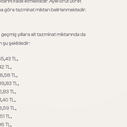
tarını ifade etmektedir. Aylık brüt ücret
na göre tazminat miktarı belirlenmektedir.
 geçmiş yıllara ait tazminat miktarında da
ı şu şekildedir:
55,43 TL,
42 TL,
58,58 TL,
89,83 TL,
2,83 TL,
1,40 TL,
8,59 TL,
51 TL,
96 TL,