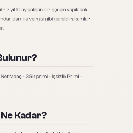
2 yıl 10 ay çalışan bir işçi için yapılacak
mdan damga vergisi gibi gerekli rakamlar
r.
Bulunur?
et Maaş + SGK primi + İşsizlik Primi +
 Ne Kadar?