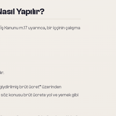
sıl Yapılır?
 İş Kanunu m.17 uyarınca, bir iççinin çalışma
ır.
giydirilmiş brüt ücret” üzerinden
ve söz konusu brüt ücrete yol ve yemek gibi