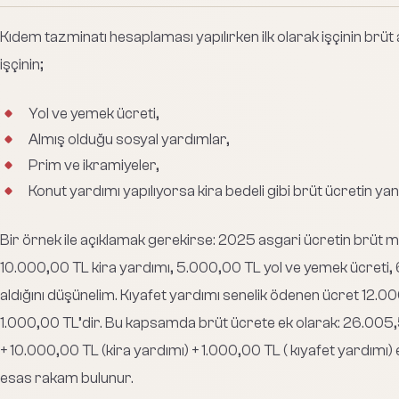
Kıdem tazminatı hesaplaması yapılırken ilk olarak işçinin brüt
işçinin;
Yol ve yemek ücreti,
Almış olduğu sosyal yardımlar,
Prim ve ikramiyeler,
Konut yardımı yapılıyorsa kira bedeli gibi brüt ücretin yan
Bir örnek ile açıklamak gerekirse: 2025 asgari ücretin brüt mik
10.000,00 TL kira yardımı, 5.000,00 TL yol ve yemek ücreti, 
aldığını düşünelim. Kıyafet yardımı senelik ödenen ücret 12.0
1.000,00 TL’dir. Bu kapsamda brüt ücrete ek olarak: 26.005,
+ 10.000,00 TL (kira yardımı) + 1.000,00 TL ( kıyafet yardımı
esas rakam bulunur.