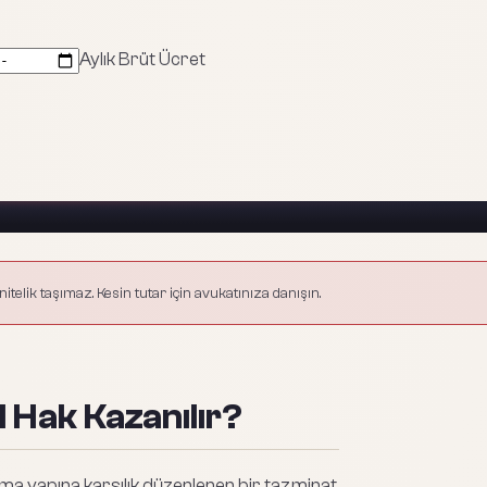
Aylık Brüt Ücret
itelik taşımaz. Kesin tutar için avukatınıza danışın.
 Hak Kazanılır?
nma yapına karşılık düzenlenen bir tazminat