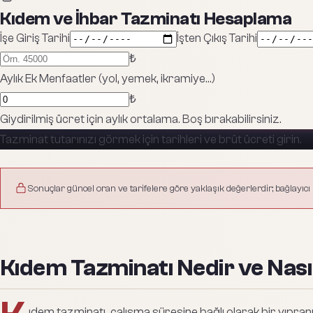
Kıdem ve İhbar Tazminatı Hesaplama
İşe Giriş Tarihi
İşten Çıkış Tarihi
₺
Aylık Ek Menfaatler (yol, yemek, ikramiye…)
₺
Giydirilmiş ücret için aylık ortalama. Boş bırakabilirsiniz.
Tazminat tutarınızı görmek için tarihleri ve brüt ücreti girin.
Sonuçlar güncel oran ve tarifelere göre yaklaşık değerlerdir; bağlayıcı n
Kıdem Tazminatı Nedir ve Nasıl
ıdem tazminatı, çalışma süresine bağlı olarak bir yıpra