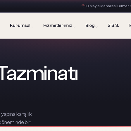
19 Mayıs Mahallesi Sümer S
Kurumsal
Hizmetlerimiz
Blog
S.S.S.
İ
Tazminatı
yapına karşılık
r döneminde bir