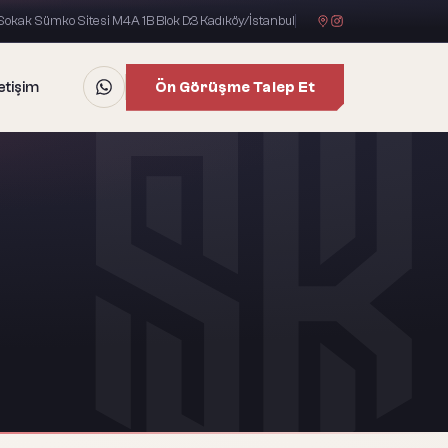
okak Sümko Sitesi M4A 1B Blok D:3 Kadıköy/İstanbul
Ön Görüşme Talep Et
letişim