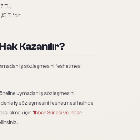
17 TL,
15 TL’dir.
 Hak Kazanılır?
 tanımadan iş sözleşmesini feshetmesi
r öneline uymadan iş sözleşmesini
edenle iş sözleşmesini feshetmesi halinde
lgi almak için “
İhbar Süresi ve İhbar
lirsiniz.