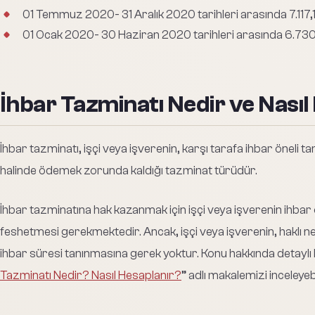
01 Temmuz 2020- 31 Aralık 2020 tarihleri arasında 7.117,
01 Ocak 2020- 30 Haziran 2020 tarihleri arasında 6.730,
İhbar Tazminatı Nedir ve Nasıl
İhbar tazminatı, işçi veya işverenin, karşı tarafa ihbar öneli
halinde ödemek zorunda kaldığı tazminat türüdür.
İhbar tazminatına hak kazanmak için işçi veya işverenin ihba
feshetmesi gerekmektedir. Ancak, işçi veya işverenin, haklı n
ihbar süresi tanınmasına gerek yoktur. Konu hakkında detaylı bi
Tazminatı Nedir? Nasıl Hesaplanır?
” adlı makalemizi inceleyebi