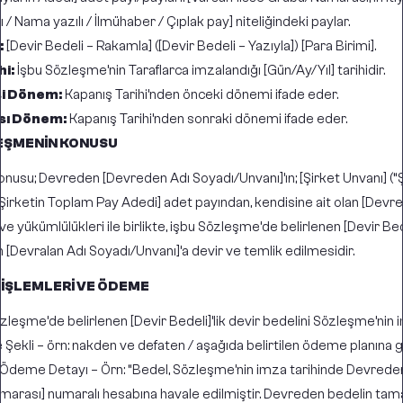
ı / Nama yazılı / İlmühaber / Çıplak pay] niteliğindeki paylar.
:
[Devir Bedeli – Rakamla] ([Devir Bedeli – Yazıyla]) [Para Birimi].
hi:
İşbu Sözleşme’nin Taraflarca imzalandığı [Gün/Ay/Yıl] tarihidir.
i Dönem:
Kapanış Tarihi’nden önceki dönemi ifade eder.
sı Dönem:
Kapanış Tarihi’nden sonraki dönemi ifade eder.
EŞMENİN KONUSU
nusu; Devreden [Devreden Adı Soyadı/Unvanı]’ın; [Şirket Unvanı] (“Şir
Şirketin Toplam Pay Adedi] adet payından, kendisine ait olan [Devre
ve yükümlülükleri ile birlikte, işbu Sözleşme’de belirlenen [Devir Bed
n [Devralan Adı Soyadı/Unvanı]’a devir ve temlik edilmesidir.
 İŞLEMLERİ VE ÖDEME
Sözleşme’de belirlenen [Devir Bedeli]’lik devir bedelini Sözleşme’nin 
ekli – örn: nakden ve defaten / aşağıda belirtilen ödeme planına 
 Ödeme Detayı – Örn: “Bedel, Sözleşme’nin imza tarihinde Devreden’
marası] numaralı hesabına havale edilmiştir. Devreden bedelin tamam