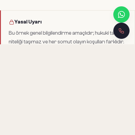
Yasal Uyarı
Bu örnek genel bilgilendirme amaçlıdır; hukuki tavsiye
niteliği taşımaz ve her somut olayın koşulları farklıdır.
Belgeyi kullanmadan önce bir avukata danışınız.
İLGILI BELGELER
Bunları da inceleyin
SÖZLEŞME