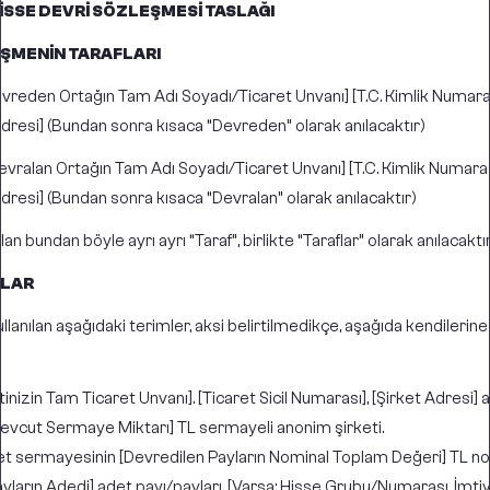
İSSE DEVRİ SÖZLEŞMESİ TASLAĞI
EŞMENİN TARAFLARI
vreden Ortağın Tam Adı Soyadı/
Ticaret Unvanı
] [T.C. Kimlik Numar
dresi] (Bundan sonra kısaca “Devreden” olarak anılacaktır)
evralan Ortağın Tam Adı Soyadı/Ticaret Unvanı] [T.C. Kimlik Numara
dresi] (Bundan sonra kısaca “Devralan” olarak anılacaktır)
 bundan böyle ayrı ayrı “Taraf”, birlikte “Taraflar” olarak anılacaktır
MLAR
lanılan aşağıdaki terimler, aksi belirtilmedikçe, aşağıda kendilerine
tinizin Tam Ticaret Unvanı]. [Ticaret Sicil Numarası], [Şirket Adresi
Mevcut Sermaye Miktarı] TL sermayeli anonim şirketi.
et sermayesinin [Devredilen Payların Nominal Toplam Değeri] TL no
yların Adedi] adet payı/payları. [Varsa: Hisse Grubu/Numarası, İmtiya