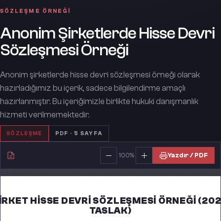
SÖZLEŞME
ÖRNEĞI
Anonim Şirketlerde Hisse Devri
Sözleşmesi Örneği
Anonim şirketlerde hisse devri sözleşmesi örneği olarak
hazırladığımız bu içerik, sadece bilgilendirme amaçlı
hazırlanmıştır. Bu içeriğimizle birlikte hukuki danışmanlık
hizmeti verilmemektedir.
SÖZLEŞME
PDF ·
5
SAYFA
Yazdır / PDF
100
%
IRKET HISSE DEVRI SÖZLEŞMESI ÖRNEĞI (20
TASLAK)