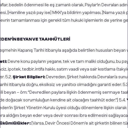
raflar, bedelin ödenmesi ile eş zamanlı olarak, Paylar’ın Devralan adı
i, [Hamiline yazılı pay ise] MKK’ya bildirim yapılması, [Nama yazılı p
l devrin tamamlanması için gerekli tüm hukuki işlemlerin de yerine get
EDEN’İN BEYAN VE TAAHHÜTLERİ
şme’nin Kapanış Tarihi itibarıyla aşağıda belirtilen hususları beyan
eti:
Devre konu payların yegane, tek ve tam maliki olduğunu, bu pa
aciz,
ipotek
, tedbir, intifa hakkı, satım vaadi veya sair kısıtlama (tak
r. 5.2.
Şirket Bilgileri:
Devreden, Şirket hakkında Devralan’a sunul
rihi itibarıyla doğru, eksiksiz ve yanıltıcı olmadığını garanti eder. 5.
gili beyan – örn: “Devredilen paylara ilişkin ödenmemiş sermaye ta
de doğacak sorumluluğun kendine ait olacağını taahhüt eder.”] 5.4.
eden’in Şirket Yönetim Kurulu üyesi olduğu dönemlere ilişkin olara
ibra aldığını beyan eder veya devir sonrası ibra edilmesini sağlayaca
Yükümlülükler:
[Varsa, Devir Öncesi Dönem’e ait şirketin bilinen t