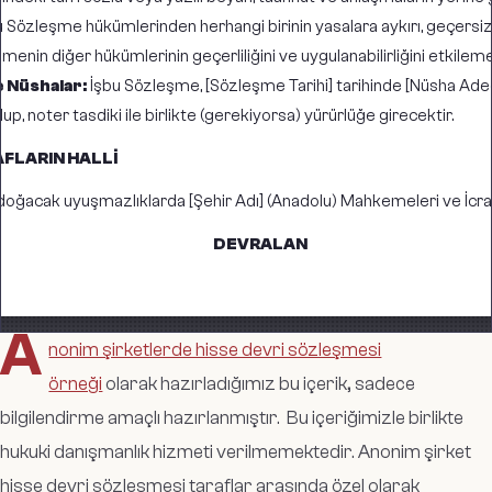
 Sözleşme hükümlerinden herhangi birinin yasalara aykırı, geçers
menin diğer hükümlerinin geçerliliğini ve uygulanabilirliğini etkileme
e Nüshalar:
İşbu Sözleşme, [Sözleşme Tarihi] tarihinde [Nüsha Adedi
p, noter tasdiki ile birlikte (gerekiyorsa) yürürlüğe girecektir.
AFLARIN HALLİ
ğacak uyuşmazlıklarda [Şehir Adı] (Anadolu) Mahkemeleri ve İcra Da
DEVRALAN
A
nonim şirketlerde hisse devri sözleşmesi
örneği
olarak hazırladığımız bu içerik, sadece
bilgilendirme amaçlı hazırlanmıştır. Bu içeriğimizle birlikte
hukuki danışmanlık hizmeti verilmemektedir. Anonim şirket
hisse devri sözleşmesi taraflar arasında özel olarak