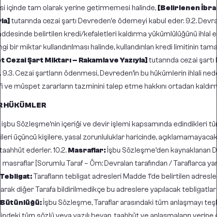
i içinde tam olarak yerine getirmemesi halinde,
[Belirlenen İbra
la]
tutarında cezai şartı Devreden’e ödemeyi kabul eder. 9.2. Devral
ddesinde belirtilen kredi/kefaletleri kaldırma yükümlülüğünü ihlal 
gi bir miktar kullandırılması halinde, kullandırılan kredi limitinin t
t Cezai Şart Miktarı – Rakamla ve Yazıyla]
tutarında cezai şartı
9.3. Cezai şartların ödenmesi, Devreden’in bu hükümlerin ihlali ned
i ve müspet zararların tazminini talep etme hakkını ortadan kaldır
ER HÜKÜMLER
, işbu Sözleşme’nin içeriği ve devir işlemi kapsamında edindikleri tüm 
bilgileri üçüncü kişilere, yasal zorunluluklar haricinde, açıklamamayacak
taahhüt ederler. 10.2.
Masraflar:
İşbu Sözleşme’den kaynaklanan D
 masraflar [Sorumlu Taraf – Örn: Devralan tarafından / Taraflarca yar
Tebligat:
Tarafların tebligat adresleri Madde 1’de belirtilen adresle
 olarak diğer Tarafa bildirilmedikçe bu adreslere yapılacak tebligatlar 
 Bütünlüğü:
İşbu Sözleşme, Taraflar arasındaki tüm anlaşmayı teşk
indeki tüm sözlü veya yazılı beyan, taahhüt ve anlaşmaların yerine g