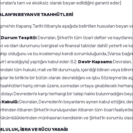
vralan’a tam ve eksiksiz olarak beyan edildiğini garanti eder.]
ALAN’IN BEYAN VE TAAHHÜTLERİ
şme’nin Kapanış Tarihi itibarıyla aşağıda belirtilen hususları beyan v
(Durum Tespiti):
Devralan, Şirket’in tüm ticari defter ve kayıtlarını
uki ve idari durumunu (vergisel ve finansal tablolar dahil) yeterli ve k
sahip olduğunu ve bu incelemeyi kendi sorumluluğunda, [Varsa: bağı
r) aracılığıyla] yaptığını kabul eder. 6.2.
Devir Kapsamı:
Devralan, 
nındaki tüm hukuki, mali ve fiili durumuyla, içerdiği bilinen veya bili
yıplar ile birlikte bir bütün olarak devraldığını ve işbu Sözleşme’de aç
ahhütleri hariç olmak üzere, sonradan ortaya çıkabilecek herhangi 
dolayı Devreden’e karşı herhangi bir talep hakkı bulunmadığını bey
 Kabulü:
Devralan, Devreden’in beyanlarını aynen kabul ettiğini, dev
tarihinden itibaren Şirket’in kuruluşundan itibaren tüm ticari faaliyetl
yükümlülüklerinden münhasıran kendisinin ve Şirket’in sorumlu olaca
LULUK, İBRA VE RÜCU YASAĞI