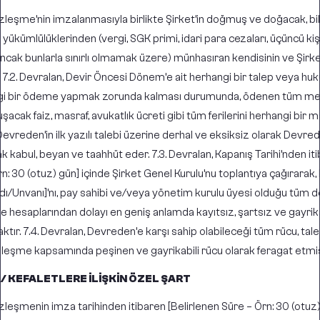
Sözleşme’nin imzalanmasıyla birlikte Şirket’in doğmuş ve doğacak, bi
yükümlülüklerinden (vergi, SGK primi, idari para cezaları, üçüncü kişi
 ancak bunlarla sınırlı olmamak üzere) münhasıran kendisinin ve Şirk
. 7.2. Devralan, Devir Öncesi Dönem’e ait herhangi bir talep veya huk
gi bir ödeme yapmak zorunda kalması durumunda, ödenen tüm meb
luşacak faiz, masraf, avukatlık ücreti gibi tüm ferilerini herhangi bi
evreden’in ilk yazılı talebi üzerine derhal ve eksiksiz olarak Devr
ak kabul, beyan ve taahhüt eder. 7.3. Devralan, Kapanış Tarihi’nden i
rn: 30 (otuz) gün] içinde Şirket Genel Kurulu’nu toplantıya çağırara
ı/Unvanı]’nı, pay sahibi ve/veya yönetim kurulu üyesi olduğu tüm d
 ve hesaplarından dolayı en geniş anlamda kayıtsız, şartsız ve gayrika
ktır. 7.4. Devralan, Devreden’e karşı sahip olabileceği tüm rücu, tal
zleşme kapsamında peşinen ve gayrikabili rücu olarak feragat etmiş
 / KEFALETLERE İLİŞKİN ÖZEL ŞART
özleşmenin imza tarihinden itibaren [Belirlenen Süre – Örn: 30 (otuz)