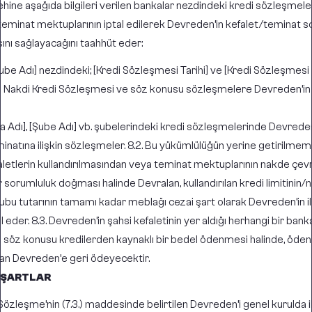
ehine aşağıda bilgileri verilen bankalar nezdindeki kredi sözleşme
n/teminat mektuplarının iptal edilerek Devreden’in kefalet/teminat
nı sağlayacağını taahhüt eder:
Şube Adı] nezdindeki; [Kredi Sözleşmesi Tarihi] ve [Kredi Sözleşmesi T
i Nakdi Kredi Sözleşmesi ve söz konusu sözleşmelere Devreden’in il
ka Adı], [Şube Adı] vb. şubelerindeki kredi sözleşmelerinde Devreden
inatına ilişkin sözleşmeler. 8.2. Bu yükümlülüğün yerine getirilmem
aletlerin kullandırılmasından veya teminat mektuplarının nakde çev
sorumluluk doğması halinde Devralan, kullandırılan kredi limitinin/
bu tutarının tamamı kadar meblağı cezai şart olarak Devreden’in il
eder. 8.3. Devreden’in şahsi kefaletinin yer aldığı herhangi bir bank
e söz konusu kredilerden kaynaklı bir bedel ödenmesi halinde, ödene
lan Devreden’e geri ödeyecektir.
İ ŞARTLAR
bu Sözleşme’nin (7.3.) maddesinde belirtilen Devreden’i genel kurulda