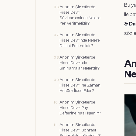
Bu ya
Anonim Şirketlerde
Hisse Devri
ile p
Sözleşmesinde Nelere
Yer Verilmelidir?
& Da
sözle
Anonim Şirketlerde
Hisse Devrinde Nelere
Dikkat Edilmelidir?
Anonim Şirketlerde
An
Hisse Devrinde
Sınırlamalar Nelerdir?
Ne
Anonim Şirketlerde
Hisse Devri Ne Zaman
Hüküm İfade Eder?
Anonim Şirketlerde
Hisse Devri Pay
Defterine Nasıl İşlenir?
Anonim Şirketlerde
Hisse Devri Sonrası
Sorumluluk Kimindir?