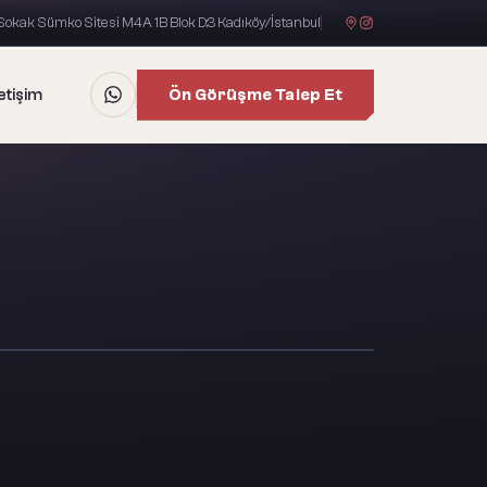
okak Sümko Sitesi M4A 1B Blok D:3 Kadıköy/İstanbul
Ön Görüşme Talep Et
letişim