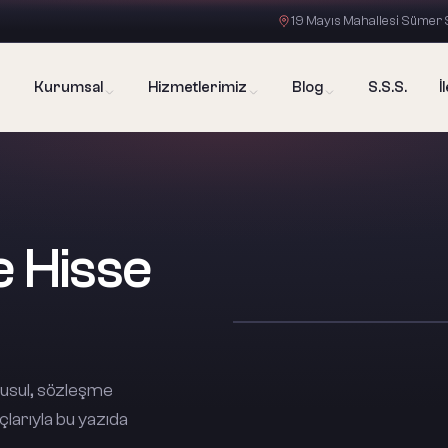
19 Mayıs Mahallesi Sümer S
Kurumsal
Hizmetlerimiz
Blog
S.S.S.
İ
e Hisse
 usul, sözleşme
uçlarıyla bu yazıda