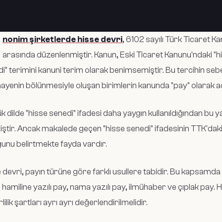
nonim şirketlerde hisse devri
, 6102 sayılı Türk Ticaret 
arasında düzenlenmiştir. Kanun, Eski Ticaret Kanunu'ndaki "hi
i" terimini kanuni terim olarak benimsemiştir. Bu tercihin seb
yenin bölünmesiyle oluşan birimlerin kanunda "pay" olarak ad
k dilde "hisse senedi" ifadesi daha yaygın kullanıldığından bu y
iştir. Ancak makalede geçen "hisse senedi" ifadesinin TTK'daki 
unu belirtmekte fayda vardır.
 devri, payın türüne göre farklı usullere tabidir. Bu kapsamda
: hamiline yazılı pay, nama yazılı pay, ilmühaber ve çıplak pay. H
lilik şartları ayrı ayrı değerlendirilmelidir.