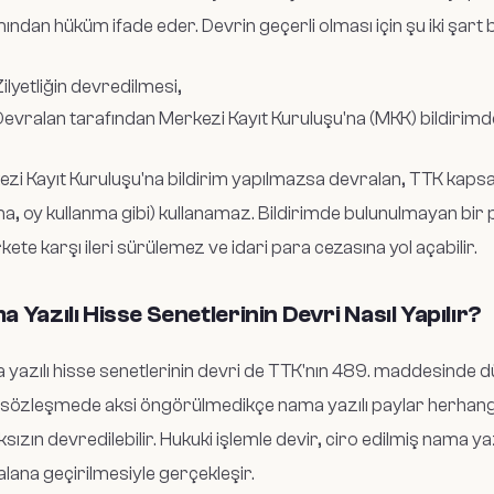
ından hüküm ifade eder. Devrin geçerli olması için şu iki şart bi
ilyetliğin devredilmesi,
Devralan tarafından Merkezi Kayıt Kuruluşu'na (MKK) bildirimd
zi Kayıt Kuruluşu'na bildirim yapılmazsa devralan, TTK kapsam
ma, oy kullanma gibi) kullanamaz. Bildirimde bulunulmayan bir 
rkete karşı ileri sürülemez ve idari para cezasına yol açabilir.
 Yazılı Hisse Senetlerinin Devri Nasıl Yapılır?
yazılı hisse senetlerinin devri de TTK'nın 489. maddesinde 
sözleşmede aksi öngörülmedikçe nama yazılı paylar herhangi 
sızın devredilebilir. Hukuki işlemle devir, ciro edilmiş nama yazı
lana geçirilmesiyle gerçekleşir.