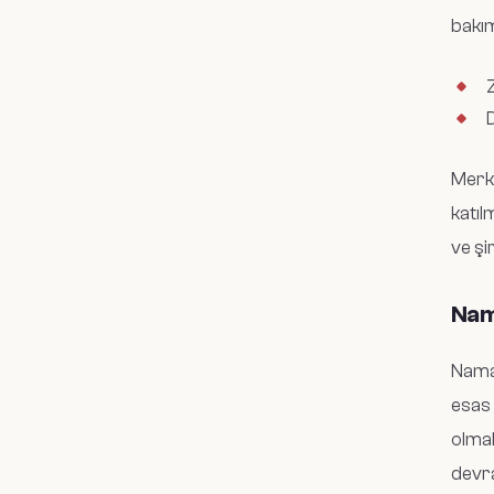
bakım
Z
Merke
katıl
ve şi
Nama
Nama 
esas 
olmak
devra