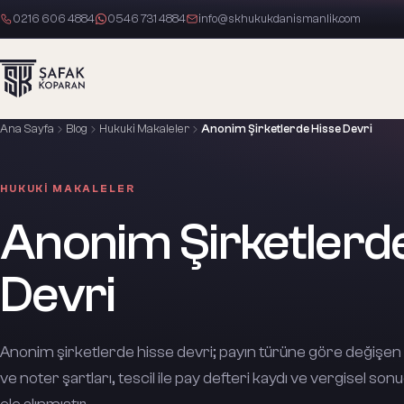
0216 606 4884
0546 731 4884
info@skhukukdanismanlik.com
Ana Sayfa
Blog
Hukuki Makaleler
Anonim Şirketlerde Hisse Devri
HUKUKI MAKALELER
Anonim Şirketlerd
Devri
Anonim şirketlerde hisse devri; payın türüne göre değişen
ve noter şartları, tescil ile pay defteri kaydı ve vergisel son