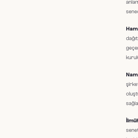
anlam
sened
Hamil
dağıt
geçer
kurul
Nama
şirke
oluşt
sağla
İlmü
senet