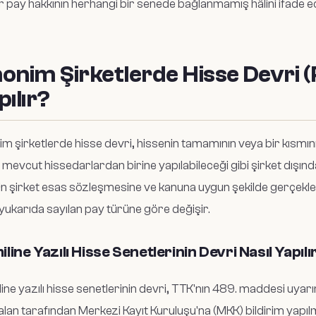
ir pay hakkının herhangi bir senede bağlanmamış hâlini ifade e
onim Şirketlerde Hisse Devri (
pılır?
m şirketlerde hisse devri, hissenin tamamının veya bir kısmını
 mevcut hissedarlardan birine yapılabileceği gibi şirket dışındaki
n şirket esas sözleşmesine ve kanuna uygun şekilde gerçekleş
 yukarıda sayılan pay türüne göre değişir.
line Yazılı Hisse Senetlerinin Devri Nasıl Yapılı
ine yazılı hisse senetlerinin devri, TTK'nın 489. maddesi uyarın
lan tarafından Merkezi Kayıt Kuruluşu'na (MKK) bildirim yapılm