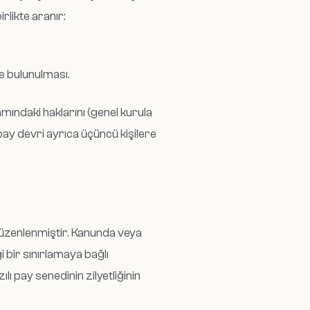
rlikte aranır:
e bulunulması.
ındaki haklarını (genel kurula
pay devri ayrıca üçüncü kişilere
düzenlenmiştir. Kanunda veya
bir sınırlamaya bağlı
lı pay senedinin zilyetliğinin