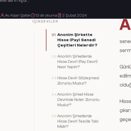
ele alınmıştır.
Av. Kaan Şafak
13
dk okuma
2 Şubat 2024
A
İÇINDEKILER
Anonim Şirkette
Hisse (Pay) Senedi
sened
Çeşitleri Nelerdir?
serma
Anonim Şirketlerde
Hisse Devri (Pay Devri)
Günlü
Nasıl Yapılır?
edilm
Hisse Devir Sözleşmesi
Zorunlu Mudur?
olduğ
Anonim Şirket Hisse
Devrinde Noter Zorunlu
Hisse
Mudur?
çıkar
Anonim Şirketlerde
geçer
Hisse Devri Tescile Tabi
Midir?