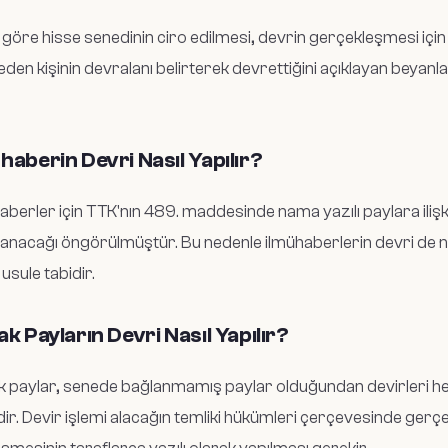
göre hisse senedinin ciro edilmesi, devrin gerçekleşmesi için t
den kişinin devralanı belirterek devrettiğini açıklayan beyan
haberin Devri Nasıl Yapılır?
aberler için TTK'nın 489. maddesinde nama yazılı paylara iliş
anacağı öngörülmüştür. Bu nedenle ilmühaberlerin devri de na
n usule tabidir.
ak Payların Devri Nasıl Yapılır?
k paylar, senede bağlanmamış paylar olduğundan devirleri her
dir. Devir işlemi alacağın temliki hükümleri çerçevesinde gerçek