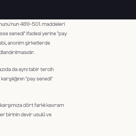
Kanunu'nun 489-501. maddeleri
sse senedi" ifadesi yerine "pay
ebi, anonim şirketlerde
landırılmasıdır.
azıda da aynı tabir tercih
karşılığının "pay senedi"
 karşımıza dört farklı kavram
er birinin devir usulü ve