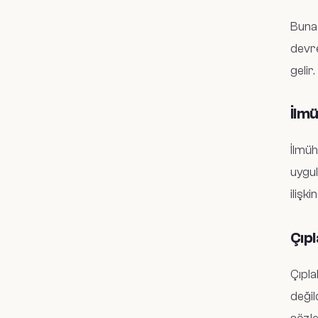
Buna 
devre
gelir.
İlmü
İlmüh
uygul
ilişki
Çıpl
Çıpla
değil