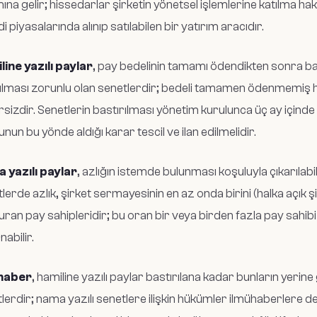
ına gelir; hissedarlar şirketin yönetsel işlemlerine katılma hak
i piyasalarında alınıp satılabilen bir yatırım aracıdır.
ine yazılı paylar
, pay bedelinin tamamı ödendikten sonra bas
ılması zorunlu olan senetlerdir; bedeli tamamen ödenmemiş ha
sizdir. Senetlerin bastırılması yönetim kurulunca üç ay içinde y
unun bu yönde aldığı karar tescil ve ilan edilmelidir.
 yazılı paylar
, azlığın istemde bulunması koşuluyla çıkarılab
tlerde azlık, şirket sermayesinin en az onda birini (halka açık ş
uran pay sahipleridir; bu oran bir veya birden fazla pay sahibi 
nabilir.
haber
, hamiline yazılı paylar bastırılana kadar bunların yer
lerdir; nama yazılı senetlere ilişkin hükümler ilmühaberlere d