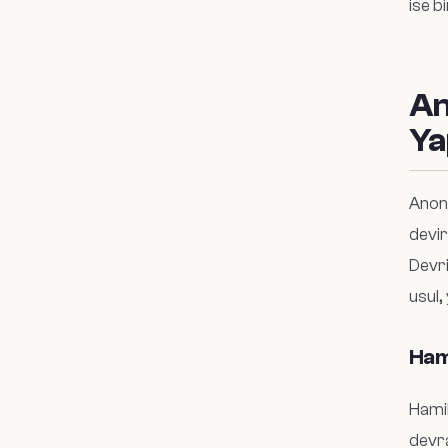
ise b
An
Ya
Anoni
devir
Devri
usul,
Hami
Hamil
devra