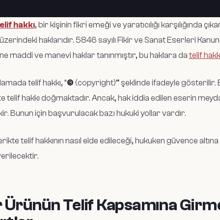
elif hakk
ı
, bir kişinin fikri emeği ve yaratıcılığı karşılığında ç
üzerindeki haklarıdır.
5846 sayılı Fikir ve Sanat Eserleri Kanu
ne maddi ve manevi haklar tanınmıştır, bu haklara da
telif hakk
amada telif hakkı, “
©
(copyright)” şeklinde ifadeyle gösterilir
kte telif hakkı doğmaktadır. Ancak, hak iddia edilen eserin meyda
ir. Bunun için başvurulacak bazı hukuki yollar vardır.
erikte telif hakkının nasıl elde edileceği, hukuken güvence altına
verilecektir.
r Ürünün Telif Kapsamına Girme