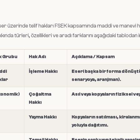
ser üzerinde telif hakları FSEK kapsamında maddi ve manevi hak
kkında türleri, özellikleri ve aradı farklarını aşağıdaki tablodan i
k Grubu
Hak Adı
Açıklama / Kapsam
ddi
İşleme Hakkı
Eseri başka bir forma dönüş
klar
senaryoya, aranjman).
konomik)
Çoğaltma
Asıl veya kopyaların fiziksel vey
Hakkı
Yayma Hakkı
Kopyaların satılması, kiralanm
yoluyla dağıtımı.
Temsil Hakkı
Eserin canlı veya teknik araçla