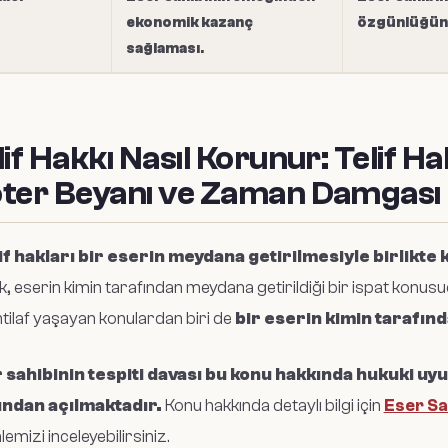
ekonomik kazanç
özgünlüğün
sağlaması.
lif Hakkı Nasıl Korunur: Telif Hak
ter Beyanı ve Zaman Damgası
if hakları bir eserin meydana getirilmesiyle birlikt
, eserin kimin tarafından meydana getirildiği bir ispat konus
htilaf yaşayan konulardan biri de
bir eserin kimin tarafın
 sahibinin tespiti davası bu konu hakkında hukuki u
ından açılmaktadır.
Konu hakkında detaylı bilgi için
Eser Sah
emizi inceleyebilirsiniz.