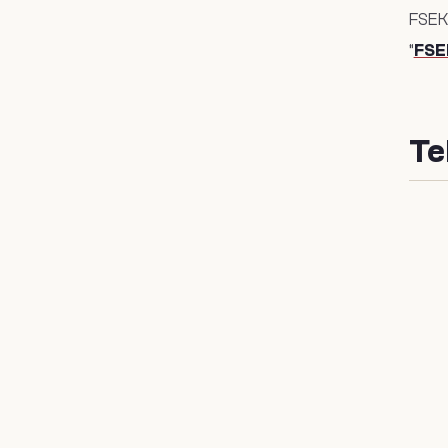
FSEK 
“
FSEK
Te