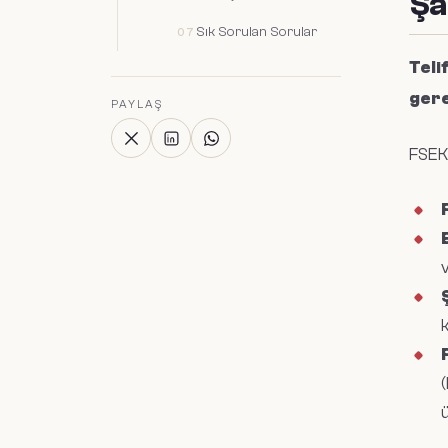
Şa
Sık Sorulan Sorular
Teli
ger
PAYLAŞ
FSEK 
k
(
ü