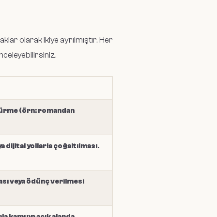
lar olarak ikiye ayrılmıştır. Her
nceleyebilirsiniz.
türme (örn: romandan
a dijital yollarla çoğaltılması.
ası veya ödünç verilmesi
rla kamuya açık alanda