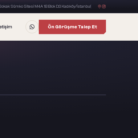
okak Sümko Sitesi M4A 1B Blok D:3 Kadıköy/İstanbul
Ön Görüşme Talep Et
letişim