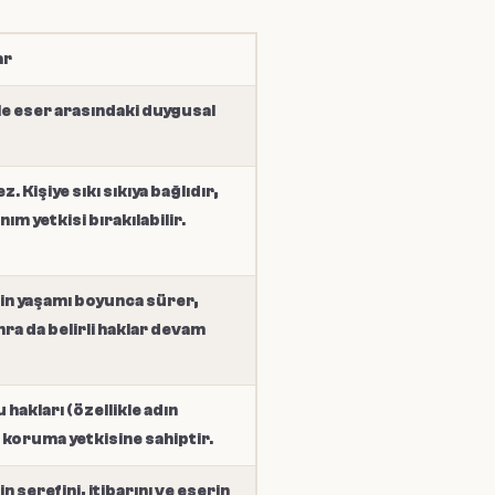
ar
ile eser arasındaki duygusal
 Kişiye sıkı sıkıya bağlıdır,
ım yetkisi bırakılabilir.
in yaşamı boyunca sürer,
a da belirli haklar devam
 hakları (özellikle adın
) koruma yetkisine sahiptir.
n şerefini, itibarını ve eserin