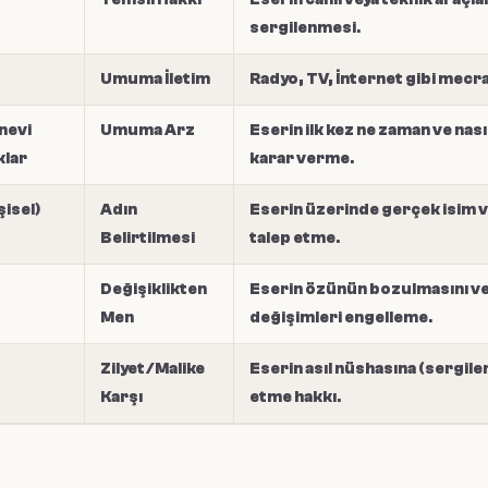
sergilenmesi.
Umuma İletim
Radyo, TV, İnternet gibi mecra
nevi
Umuma Arz
Eserin ilk kez ne zaman ve na
klar
karar verme.
şisel)
Adın
Eserin üzerinde gerçek isim v
Belirtilmesi
talep etme.
Değişiklikten
Eserin özünün bozulmasını vey
Men
değişimleri engelleme.
Zilyet/Malike
Eserin asıl nüshasına (sergile
Karşı
etme hakkı.