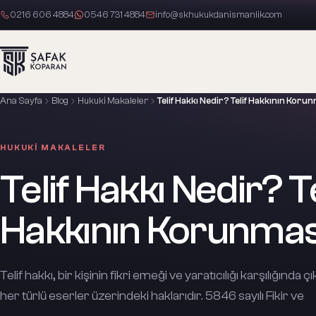
0216 606 4884
0546 731 4884
info@skhukukdanismanlik.com
Ana Sayfa
Blog
Hukuki Makaleler
Telif Hakkı Nedir? Telif Hakkının Koru
HUKUKI MAKALELER
Telif Hakkı Nedir? Te
Hakkının Korunmas
Telif hakkı, bir kişinin fikri emeği ve yaratıcılığı karşılığında
her türlü eserler üzerindeki haklarıdır. 5846 sayılı Fikir ve