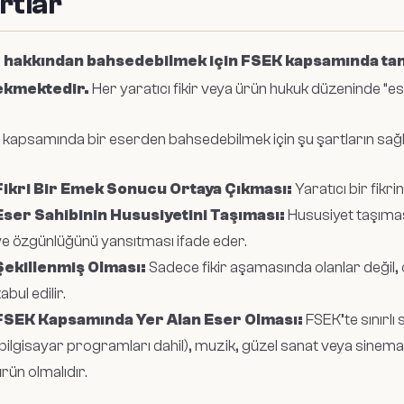
rtlar
f hakkından bahsedebilmek için FSEK kapsamında tan
ekmektedir.
Her yaratıcı fikir veya ürün hukuk düzeninde “es
kapsamında bir eserden bahsedebilmek için şu şartların sağ
Fikri Bir Emek Sonucu Ortaya Çıkması:
Yaratıcı bir fikr
Eser Sahibinin Hususiyetini Taşıması:
Hususiyet taşıması
ve özgünlüğünü yansıtması ifade eder.
Şekillenmiş Olması:
Sadece fikir aşamasında olanlar değil, 
abul edilir.
FSEK Kapsamında Yer Alan Eser Olması:
FSEK’te sınırlı 
bilgisayar programları dahil), muzik, güzel sanat veya sinema
rün olmalıdır.