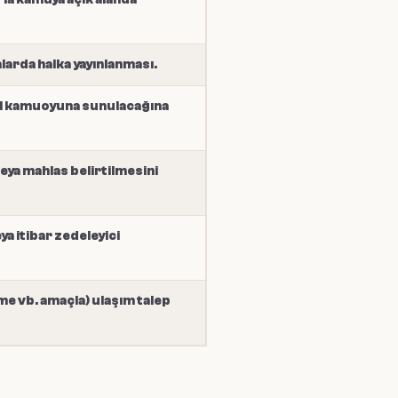
larda halka yayınlanması.
sıl kamuoyuna sunulacağına
eya mahlas belirtilmesini
a itibar zedeleyici
me vb. amaçla) ulaşım talep