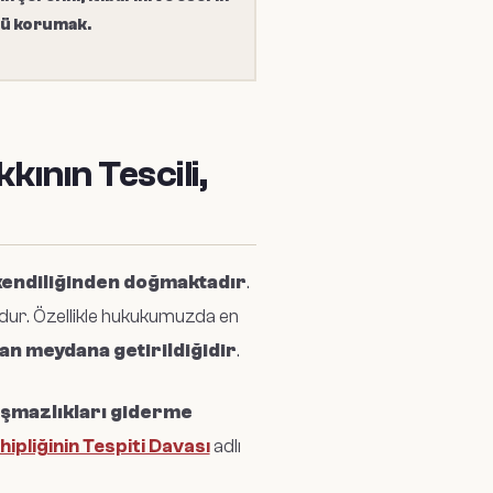
ü korumak.
kının Tescili,
e kendiliğinden doğmaktadır
.
udur. Özellikle hukukumuzda en
dan meydana getirildiğidir
.
yuşmazlıkları giderme
ipliğinin Tespiti Davası
adlı