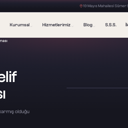
19 Mayıs Mahallesi Sümer S
Kurumsal
Hizmetlerimiz
Blog
S.S.S.
İ
nması
lif
ı
 çıkarmış olduğu