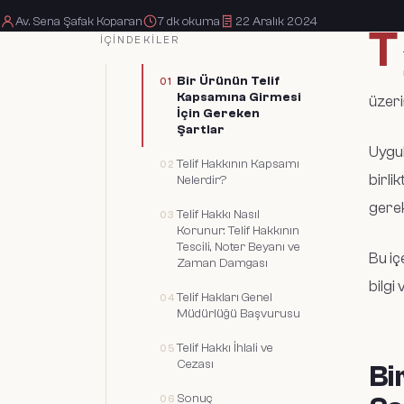
Av. Sena Şafak Koparan
7
dk okuma
22 Aralık 2024
T
İÇINDEKILER
Bir Ürünün Telif
Kapsamına Girmesi
üzeri
İçin Gereken
Şartlar
Uygul
Telif Hakkının Kapsamı
birli
Nelerdir?
gerek
Telif Hakkı Nasıl
Korunur: Telif Hakkının
Tescili, Noter Beyanı ve
Bu iç
Zaman Damgası
bilgi 
Telif Hakları Genel
Müdürlüğü Başvurusu
Telif Hakkı İhlali ve
Cezası
Bi
Sonuç