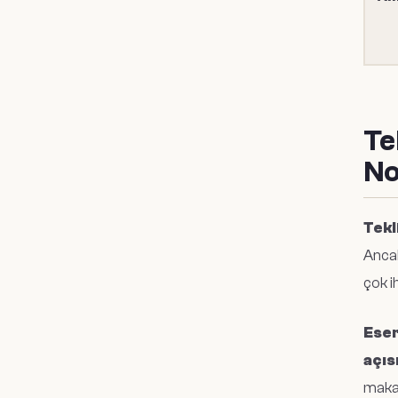
Te
No
Tekl
Ancak
çok i
Eser
açıs
makal