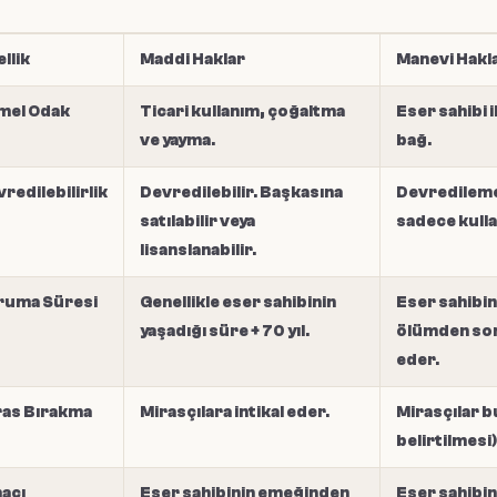
llik
Maddi Haklar
Manevi Hakl
mel Odak
Ticari kullanım, çoğaltma
Eser sahibi 
ve yayma.
bağ.
redilebilirlik
Devredilebilir. Başkasına
Devredilemez.
satılabilir veya
sadece kullan
lisanslanabilir.
ruma Süresi
Genellikle eser sahibinin
Eser sahibin
yaşadığı süre + 70 yıl.
ölümden sonr
eder.
ras Bırakma
Mirasçılara intikal eder.
Mirasçılar bu
belirtilmesi
acı
Eser sahibinin emeğinden
Eser sahibini