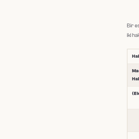
Bir e
iki ha
Ha
Ma
Ha
(E