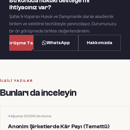
Bu konuda hukuki desteğe mi
ihtiyacınız var?
Şafak & Koparan Hukuk ve Danışmanlık olarak akademik
birikim ve sektörel tecrübeyle yanınızdayız. Durumunuzu
bir ön görüşmede birlikte değerlendirelim.
WhatsApp
Hakkımızda
n Görüşme Talep Et
İLGILI YAZILAR
Bunları da inceleyin
HUKUKI MAKALELER
4 Ağustos 2026
·
10
dk okuma
Anonim Şirketlerde Kâr Payı (Temettü)