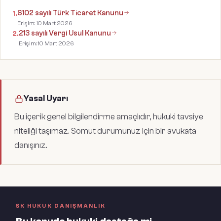
6102 sayılı Türk Ticaret Kanunu
1
.
Erişim:
10 Mart 2026
213 sayılı Vergi Usul Kanunu
2
.
Erişim:
10 Mart 2026
Yasal Uyarı
Bu içerik genel bilgilendirme amaçlıdır, hukuki tavsiye
niteliği taşımaz. Somut durumunuz için bir avukata
danışınız.
SK HUKUK DANIŞMANLIK