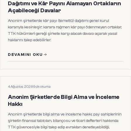
Dağıtımı ve Kâr Payını Alamayan Ortakların
Açabileceği Davalar
Anonim şirketlerde kâr payı (temettü) dağıtımı genel kurul
kararıyla kesinleşir; karara rağmen kâr payı ödenmeyen ortaklar,
TTK hükümleri gereği şirkete karşı alacak davası açarak yasal
haklarını talep edebilirler.
DEVAMINI OKU
HUKUKI MAKALELER
4 Ağustos 2026
·
9
dk okuma
Anonim Şirketlerde Bilgi Alma ve İnceleme
Hakkı
Anonim şirketlerde bilgi alma ve inceleme hakkı; pay sahiplerinin
şirketin finansal tabloları, bilançosu ve ticari defterleri hakkında
TTK güvencesiyle bilgi talep edip evrakları denetleyebildiği,