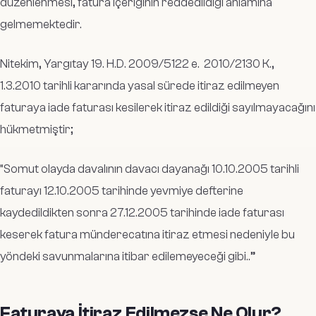
düzenlenmesi, fatura içeriğinin reddedildiği anlamına
gelmemektedir.
Nitekim, Yargıtay 19. H.D. 2009/5122 e.
2010/2130 K.,
1.3.2010 tarihli kararında yasal sürede itiraz edilmeyen
faturaya iade faturası kesilerek itiraz edildiği sayılmayacağını
hükmetmiştir;
“
Somut olayda davalının davacı dayanağı 10.10.2005 tarihli
faturayı 12.10.2005 tarihinde yevmiye defterine
kaydedildikten sonra 27.12.2005 tarihinde iade faturası
keserek fatura münderecatına itiraz etmesi nedeniyle bu
yöndeki savunmalarına itibar edilemeyeceği gibi..”
Faturaya İtiraz Edilmezse Ne Olur?