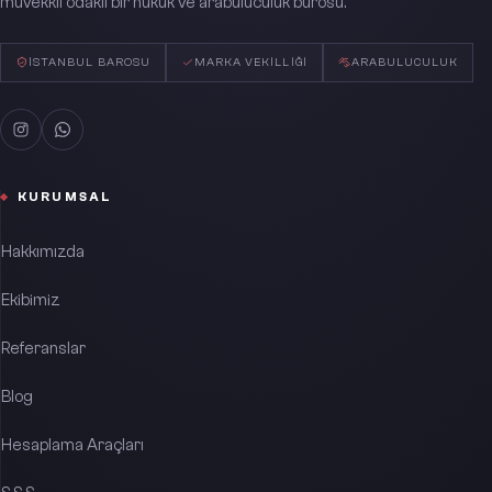
müvekkil odaklı bir hukuk ve arabuluculuk bürosu.
İSTANBUL BAROSU
MARKA VEKILLIĞI
ARABULUCULUK
KURUMSAL
Hakkımızda
Ekibimiz
Referanslar
Blog
Hesaplama Araçları