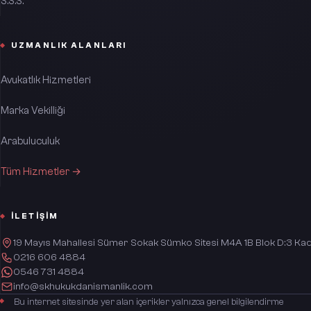
S.S.S.
UZMANLIK ALANLARI
Avukatlık Hizmetleri
Marka Vekilliği
Arabuluculuk
Tüm Hizmetler →
İLETIŞIM
19 Mayıs Mahallesi Sümer Sokak Sümko Sitesi M4A 1B Blok D:3 Kad
0216 606 4884
0546 731 4884
info@skhukukdanismanlik.com
Bu internet sitesinde yer alan içerikler yalnızca genel bilgilendirme