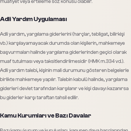
muafiyet veya erteleme söz konusu olabilir.
Adli Yardım Uygulaması
Adli yardım, yargılama giderlerini (harçlar, tebligat, bilirkişi
vb.) karşılayamayacak durumda olan kişilerin, mahkemeye
başvurmaları halinde yargılama giderlerinden geçici olarak
muaf tutulması veya taksitlendirilmesidir (HMK m.334 vd.).
Adli yardım talebi, kişinin mali durumunu gösteren belgelerle
birlikte mahkemeye yapılır. Talebin kabulü halinde, yargılama
giderleri devlet tarafından karşılanır ve kişi davayı kazanırsa
bu giderler karşı taraftan tahsil edilir.
Kamu Kurumları ve Bazı Davalar
Bazı kamu kurum ve kuruluşları, kanunen dava harçlarından