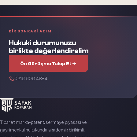
BIR SONRAKI ADIM
Hukuki durumunuzu
birlikte değerlendirelim
Ön Görüşme Talep Et
0216 606 4884
Ticaret, marka-patent, sermaye piyasası ve
gayrimenkul hukukunda akademik birikimli,