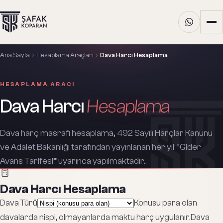
Ana Sayfa
Hesaplama Araçları
Dava Harcı Hesaplama
HESAPLAMA ARACI
Dava Harcı
Hesaplama
Dava harç masrafı hesaplama, 492 Sayılı Harçlar Kanunu
ve Adalet Bakanlığı tarafından yayınlanan her yıl “Gider
Avans Tarifesi” uyarınca yapılmaktadır..
Dava Harcı Hesaplama
Dava Türü
Konusu para olan
davalarda nispi, olmayanlarda maktu harç uygulanır.
Dava