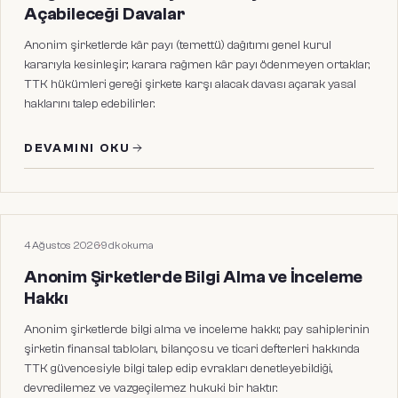
Açabileceği Davalar
Anonim şirketlerde kâr payı (temettü) dağıtımı genel kurul
kararıyla kesinleşir; karara rağmen kâr payı ödenmeyen ortaklar,
TTK hükümleri gereği şirkete karşı alacak davası açarak yasal
haklarını talep edebilirler.
DEVAMINI OKU
HUKUKI MAKALELER
4 Ağustos 2026
·
9
dk okuma
Anonim Şirketlerde Bilgi Alma ve İnceleme
Hakkı
Anonim şirketlerde bilgi alma ve inceleme hakkı; pay sahiplerinin
şirketin finansal tabloları, bilançosu ve ticari defterleri hakkında
TTK güvencesiyle bilgi talep edip evrakları denetleyebildiği,
devredilemez ve vazgeçilemez hukuki bir haktır.