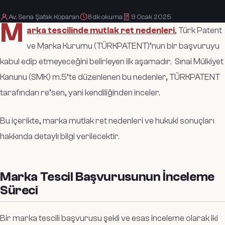
Av. Sena Şafak Koparan
8
dk okuma
9 Ocak 2025
M
arka tescilinde mutlak ret nedenleri
, Türk Patent
ve Marka Kurumu (TÜRKPATENT)’nun bir başvuruyu
kabul edip etmeyeceğini belirleyen ilk aşamadır. Sınai Mülkiyet
Kanunu (SMK) m.5’te düzenlenen bu nedenler, TÜRKPATENT
tarafından re’sen, yani kendiliğinden inceler.
Bu içerikte, marka mutlak ret nedenleri ve hukuki sonuçları
hakkında detaylı bilgi verilecektir.
Marka Tescil Başvurusunun İnceleme
Süreci
Bir marka tescili başvurusu şekli ve esas inceleme olarak iki