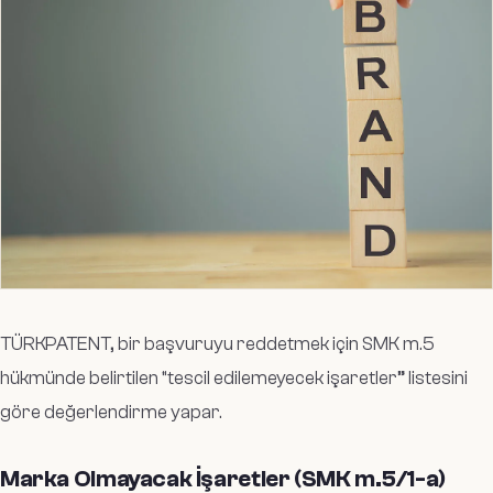
TÜRKPATENT, bir başvuruyu reddetmek için SMK m.5
hükmünde belirtilen “tescil edilemeyecek işaretler” listesini
göre değerlendirme yapar.
Marka Olmayacak İşaretler (SMK m.5/1-a)