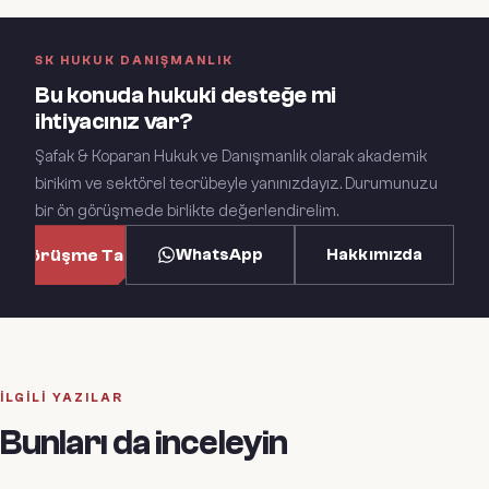
SK HUKUK DANIŞMANLIK
Bu konuda hukuki desteğe mi
ihtiyacınız var?
Şafak & Koparan Hukuk ve Danışmanlık olarak akademik
birikim ve sektörel tecrübeyle yanınızdayız. Durumunuzu
bir ön görüşmede birlikte değerlendirelim.
WhatsApp
Hakkımızda
n Görüşme Talep Et
İLGILI YAZILAR
Bunları da inceleyin