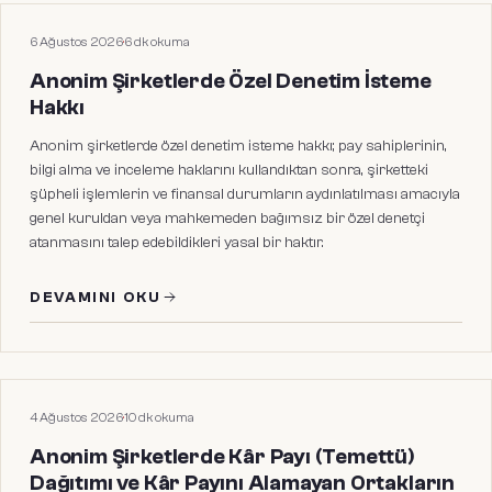
HUKUKI MAKALELER
6 Ağustos 2026
·
6
dk okuma
Anonim Şirketlerde Özel Denetim İsteme
Hakkı
Anonim şirketlerde özel denetim isteme hakkı; pay sahiplerinin,
bilgi alma ve inceleme haklarını kullandıktan sonra, şirketteki
şüpheli işlemlerin ve finansal durumların aydınlatılması amacıyla
genel kuruldan veya mahkemeden bağımsız bir özel denetçi
atanmasını talep edebildikleri yasal bir haktır.
DEVAMINI OKU
HUKUKI MAKALELER
4 Ağustos 2026
·
10
dk okuma
Anonim Şirketlerde Kâr Payı (Temettü)
Dağıtımı ve Kâr Payını Alamayan Ortakların