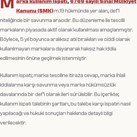
M
arka kullanım ispatı
,
6769 sayılı Sınai Mülkiyet
Kanunu (SMK)
m.19 hükmünde yer alan, def’i
niteliğinde bir savunma aracıdır. Bu düzenleme ile tescilli
markaların piyasada aktif olarak kullanılması amaçlanmıştır.
Böylece, 5 yıl boyunca aralıksız atıl bırakılan ve ciddi olarak
kullanılmayan markalara dayanarak haksız hak iddia
edilmesinin önüne geçilmek istenmiştir.
Kullanım ispatı; marka tesciline itiraza cevap, marka ihlali
iddialarına karşı savunma veya marka hükümsüzlük
davalarında bir def’i olarak ileri sürülebilir. Bu içerikte;
kullanım ispatı talebinin şartları, bu talebe karşı ispatın nasıl
yapılacağı ve hukuki sonuçları hakkında detaylı bilgi
verilecektir.