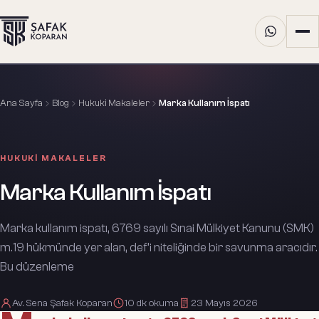
Ana Sayfa
Blog
Hukuki Makaleler
Marka Kullanım İspatı
HUKUKI MAKALELER
Marka Kullanım İspatı
Marka kullanım ispatı, 6769 sayılı Sınai Mülkiyet Kanunu (SMK)
m.19 hükmünde yer alan, def’i niteliğinde bir savunma aracıdır.
Bu düzenleme
Av. Sena Şafak Koparan
10
dk okuma
23 Mayıs 2026