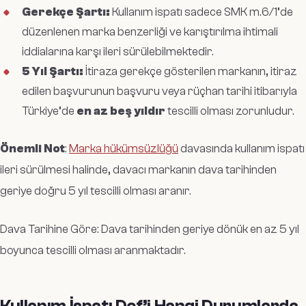
Gerekçe Şartı:
Kullanım ispatı sadece SMK m.6/1’de
düzenlenen marka benzerliği ve karıştırılma ihtimali
iddialarına karşı ileri sürülebilmektedir.
5 Yıl Şartı:
İtiraza gerekçe gösterilen markanın, itiraz
edilen başvurunun başvuru veya rüçhan tarihi itibarıyla
Türkiye’de
en az beş yıldır
tescilli olması zorunludur.
Önemli Not
:
Marka hükümsüzlüğü
davasında kullanım ispatı
ileri sürülmesi halinde, davacı markanın dava tarihinden
geriye doğru 5 yıl tescilli olması aranır.
Dava Tarihine Göre: Dava tarihinden geriye dönük en az 5 yıl
boyunca tescilli olması aranmaktadır.
Kullanım İspatı Def’i Hangi Durumlarda