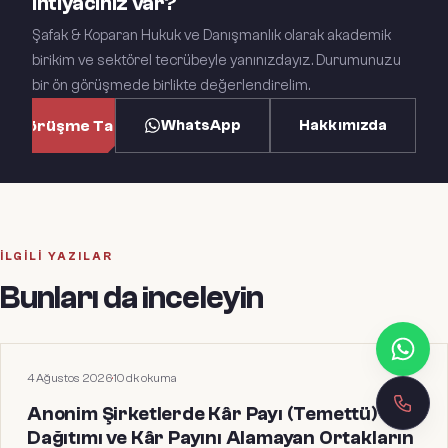
ihtiyacınız var?
Şafak & Koparan Hukuk ve Danışmanlık olarak akademik
birikim ve sektörel tecrübeyle yanınızdayız. Durumunuzu
bir ön görüşmede birlikte değerlendirelim.
WhatsApp
Hakkımızda
n Görüşme Talep Et
İLGILI YAZILAR
Bunları da inceleyin
HUKUKI MAKALELER
4 Ağustos 2026
·
10
dk okuma
Anonim Şirketlerde Kâr Payı (Temettü)
Dağıtımı ve Kâr Payını Alamayan Ortakların