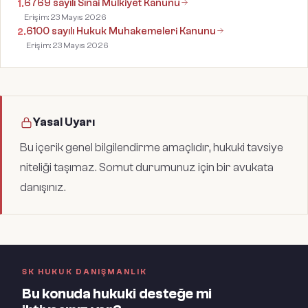
6769 sayılı Sınai Mülkiyet Kanunu
1
.
Erişim:
23 Mayıs 2026
6100 sayılı Hukuk Muhakemeleri Kanunu
2
.
Erişim:
23 Mayıs 2026
Yasal Uyarı
Bu içerik genel bilgilendirme amaçlıdır, hukuki tavsiye
niteliği taşımaz. Somut durumunuz için bir avukata
danışınız.
SK HUKUK DANIŞMANLIK
Bu konuda hukuki desteğe mi