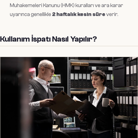
Muhakemeleri Kanunu (HMK) kuralları ve ara karar
uyarınca genellikle
2 haftalık kesin süre
verir.
Kullanım İspatı Nasıl Yapılır?