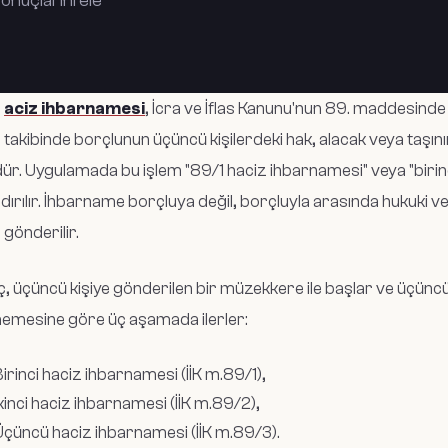
onuçlarını ele
aciz ihbarnamesi
, İcra ve İflas Kanunu'nun 89. maddesinde
takibinde borçlunun üçüncü kişilerdeki hak, alacak veya taşın
ür. Uygulamada bu işlem "89/1 haciz ihbarnamesi" veya "birin
dırılır. İhbarname borçluya değil, borçluyla arasında hukuki vey
 gönderilir.
, üçüncü kişiye gönderilen bir müzekkere ile başlar ve üçüncü
emesine göre üç aşamada ilerler:
irinci haciz ihbarnamesi (İİK m.89/1),
kinci haciz ihbarnamesi (İİK m.89/2),
Üçüncü haciz ihbarnamesi (İİK m.89/3).