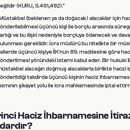
eğildir (KURU, S.491,492)."
Müstakbel (beklenen ya da doğacak) alacaklar için h
önderilebilmesi üçüncü kişi ile borçlu arasında süregel
arlığı ve bu ilişki nedeniyle borçluya ödenecek ve deva
ulunması gereklidir. İcra müdürü bu nitelikte bir mü
allerde üçüncü kişiye İİK'nun 89. maddesine göre ha
önderilmesi yönündeki istemi kabul eder. Bir hukuki 
üstakbel alacağın doğmuş alacaklarla birlikte haczi 
önderildiği takdirde üçüncü kişinin haciz ihbarnamesini
ısmının şikayet yolu ile icra mahkemesinde iptal etti
rinci Haciz İhbarnamesine İtira
dardır?