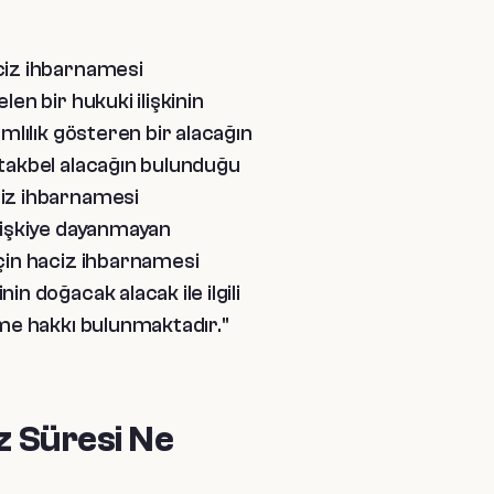
aciz ihbarnamesi
en bir hukuki ilişkinin
mlılık gösteren bir alacağın
stakbel alacağın bulunduğu
ciz ihbarnamesi
ilişkiye dayanmayan
için haciz ihbarnamesi
n doğacak alacak ile ilgili
rme hakkı bulunmaktadır."
z Süresi Ne