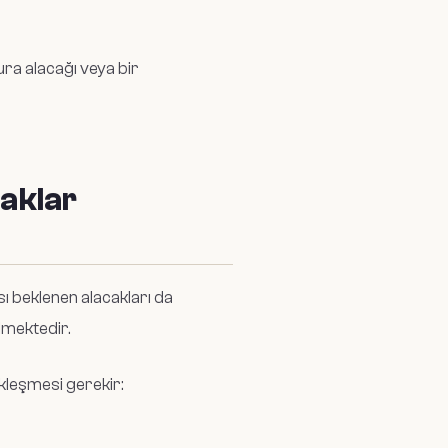
ura alacağı veya bir
caklar
 beklenen alacakları da
lmektedir.
ekleşmesi gerekir: