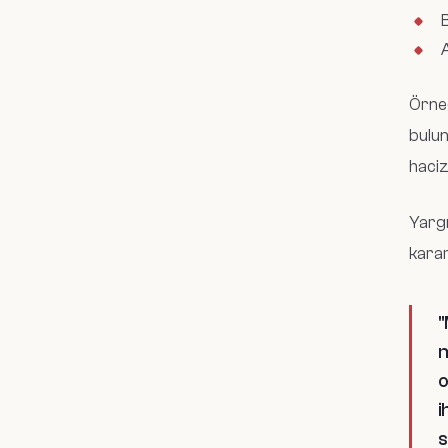
B
A
Örneğ
bulun
haciz
Yargı
karar
"
m
o
i
s