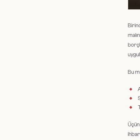
Birin
malın
borçl
uygul
Bu mü
A
S
T
Üçünc
ihbar