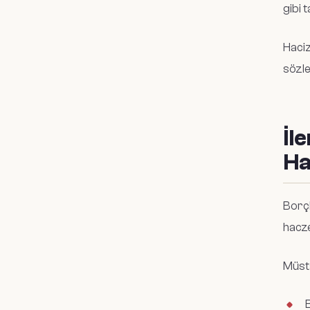
gibi 
Haciz
sözle
İl
Ha
Borçl
hacze
Müsta
B