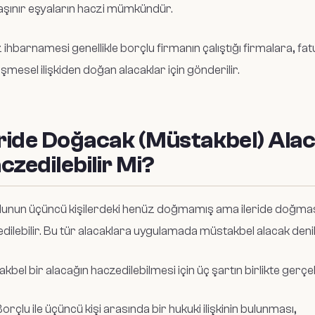
taşınır eşyaların haczi mümkündür.
 ihbarnamesi genellikle borçlu firmanın çalıştığı firmalara, fat
şmesel ilişkiden doğan alacaklar için gönderilir.
eride Doğacak (Müstakbel) Ala
czedilebilir Mi?
unun üçüncü kişilerdeki henüz doğmamış ama ileride doğması
dilebilir. Bu tür alacaklara uygulamada müstakbel alacak deni
kbel bir alacağın haczedilebilmesi için üç şartın birlikte gerç
orçlu ile üçüncü kişi arasında bir hukuki ilişkinin bulunması,