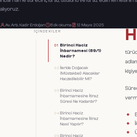
ihbarname sürecini, itiraz usulünü ve itiraz edilmemesinin s
alıyoruz.
Av. Arb. Kadir Erdoğan
8
dk okuma
12 Mayıs 2025
H
İÇINDEKILER
Birinci Haciz
İhbarnamesi (89/1)
türüd
Nedir?
adlan
İleride Doğacak
kişiye
(Müstakbel) Alacaklar
Haczedilebilir Mi?
Süreç
Birinci Haciz
İhbarnamesine İtiraz
verm
Süresi Ne Kadardır?
Birinci Haciz
B
İhbarnamesine İtiraz
İ
Nasıl Yapılır?
Birinci Haciz