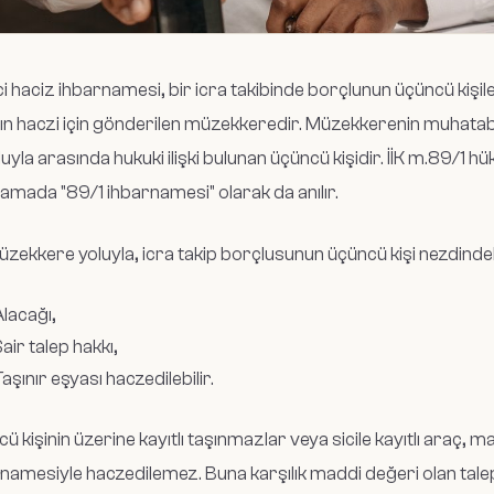
ci haciz ihbarnamesi, bir icra takibinde borçlunun üçüncü kişile
ın haczi için gönderilen müzekkeredir. Müzekkerenin muhatabı 
uyla arasında hukuki ilişki bulunan üçüncü kişidir. İİK m.89/1 
amada "89/1 ihbarnamesi" olarak da anılır.
zekkere yoluyla, icra takip borçlusunun üçüncü kişi nezdindek
lacağı,
air talep hakkı,
aşınır eşyası haczedilebilir.
ü kişinin üzerine kayıtlı taşınmazlar veya sicile kayıtlı araç, ma
namesiyle haczedilemez. Buna karşılık maddi değeri olan talep ha