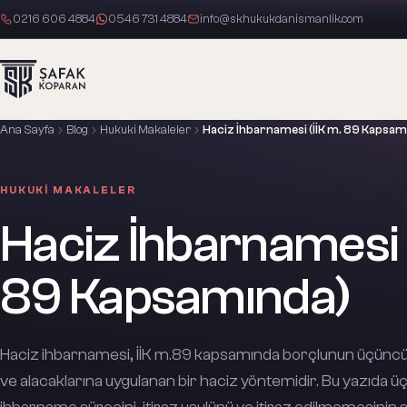
0216 606 4884
0546 731 4884
info@skhukukdanismanlik.com
Ana Sayfa
Blog
Hukuki Makaleler
Haciz İhbarnamesi (İİK m. 89 Kapsam
HUKUKI MAKALELER
Haciz İhbarnamesi (I
89 Kapsamında)
Haciz ihbarnamesi, İİK m.89 kapsamında borçlunun üçüncü 
ve alacaklarına uygulanan bir haciz yöntemidir. Bu yazıda ü