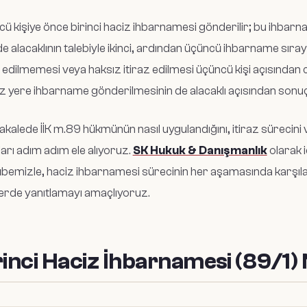
ü kişiye önce birinci haciz ihbarnamesi
gönderilir; bu ihbar
de alacaklının talebiyle ikinci, ardından üçüncü ihbarname sıra
z edilmemesi veya haksız itiraz edilmesi üçüncü kişi açısından
z yere ihbarname gönderilmesinin de alacaklı açısından sonuçl
kalede İİK m.89 hükmünün nasıl uygulandığını, itiraz sürecini v
arı adım adım ele alıyoruz.
SK Hukuk & Danışmanlık
olarak 
bemizle, haciz ihbarnamesi sürecinin her aşamasında karşılaş
rde yanıtlamayı amaçlıyoruz.
rinci Haciz İhbarnamesi (89/1)