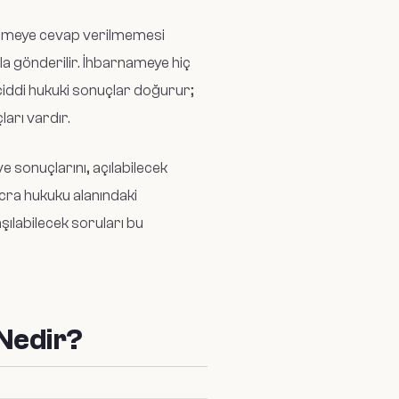
nameye cevap verilmemesi
yla gönderilir. İhbarnameye hiç
 ciddi hukuki sonuçlar doğurur;
arı vardır.
e sonuçlarını, açılabilecek
icra hukuku alanındaki
ılabilecek soruları bu
 Nedir?