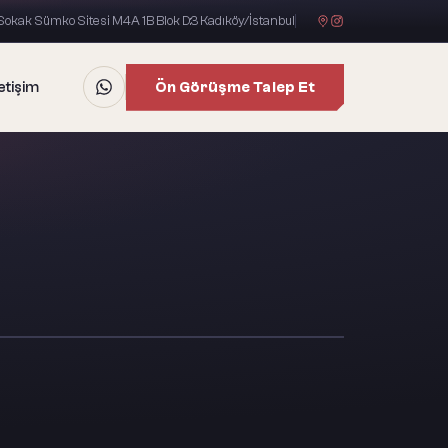
okak Sümko Sitesi M4A 1B Blok D:3 Kadıköy/İstanbul
Ön Görüşme Talep Et
letişim