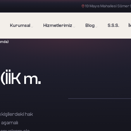
19 Mayıs Mahallesi Sümer S
Kurumsal
Hizmetlerimiz
Blog
S.S.S.
İ
ında)
̇İK m.
kişilerdeki hak
ç aşamalı