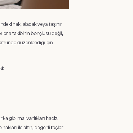
rdeki hak, alacak veya taşınır
icra takibinin borçlusu değil,
hükmünde düzenlendiği için
i:
rka gibi mal varlıkları haciz
kları ile altın, değerli taşlar