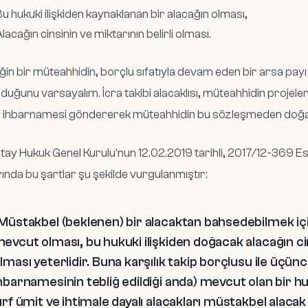
u hukuki ilişkiden kaynaklanan bir alacağın olması,
lacağın cinsinin ve miktarının belirli olması.
in bir müteahhidin, borçlu sıfatıyla devam eden bir arsa payı 
duğunu varsayalım. İcra takibi alacaklısı, müteahhidin projele
 ihbarnamesi göndererek müteahhidin bu sözleşmeden doğacak
tay Hukuk Genel Kurulu'nun 12.02.2019 tarihli, 2017/12-369 Es
ında bu şartlar şu şekilde vurgulanmıştır:
Müstakbel (beklenen) bir alacaktan bahsedebilmek için,
evcut olması, bu hukuki ilişkiden doğacak alacağın ci
lması yeterlidir. Buna karşılık takip borçlusu ile üçünc
hbarnamesinin tebliğ edildiği anda) mevcut olan bir hu
ırf ümit ve ihtimale dayalı alacakları müstakbel ala