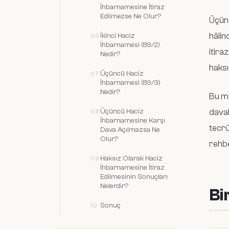
İhbarnamesine İtiraz
Edilmezse Ne Olur?
Üçünc
hâlin
İkinci Haciz
İhbarnamesi (89/2)
itira
Nedir?
haksı
Üçüncü Haciz
İhbarnamesi (89/3)
Nedir?
Bu ma
Üçüncü Haciz
daval
İhbarnamesine Karşı
tecrü
Dava Açılmazsa Ne
Olur?
rehbe
Haksız Olarak Haciz
İhbarnamesine İtiraz
Edilmesinin Sonuçları
Nelerdir?
Bi
Sonuç