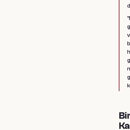
d
"
g
v
b
h
g
m
g
k
Bi
Ka