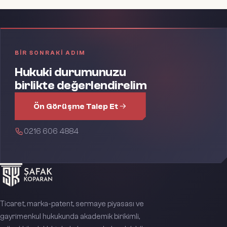
BIR SONRAKI ADIM
Hukuki durumunuzu
birlikte değerlendirelim
Ön Görüşme Talep Et
0216 606 4884
Ticaret, marka-patent, sermaye piyasası ve
gayrimenkul hukukunda akademik birikimli,