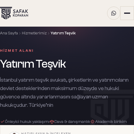
Ana Sayfa
Hizmetlerimiz
Yatırım Teşvik
HIZMET ALANI
Yatırım Teşvik
İstanbul yatırım teşvik avukatı, şirketlerin ve yatırımcıların
devlet desteklerinden maksimum düzeyde ve hukuki
güvence altında yararlanmasını sağlayan uzman
hukukçudur. Türkiye’nin
Önleyici hukuk yaklaşımı
Dava & danışmanlık
Akademik birikim
HAZIRLAYAN & İNCELEYEN