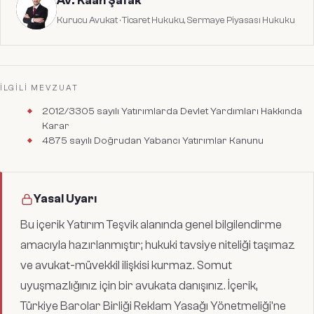
Av. Kaan Şafak
personeli (eksperler) yatırım yerine gelerek makineleri, istihdamı
Kurucu Avukat
·
Ticaret Hukuku, Sermaye Piyasası Hukuku
ve harcamaları yerinde inceler. Taahhütlerin yerine getirildiği
tespit edilirse yatırım tamamlama vizesi onaylanarak belge
yasal olarak kapatılır.
İLGILI MEVZUAT
2012/3305 sayılı Yatırımlarda Devlet Yardımları Hakkında
Karar
4875 sayılı Doğrudan Yabancı Yatırımlar Kanunu
Yasal Uyarı
Bu içerik
Yatırım Teşvik
alanında genel bilgilendirme
amacıyla hazırlanmıştır; hukuki tavsiye niteliği taşımaz
ve avukat-müvekkil ilişkisi kurmaz. Somut
uyuşmazlığınız için bir avukata danışınız. İçerik,
Türkiye Barolar Birliği Reklam Yasağı Yönetmeliği'ne