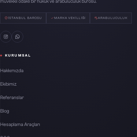
müvekkil odaklı bir hukuk ve arabuluculuk bürosu.
İSTANBUL BAROSU
MARKA VEKILLIĞI
ARABULUCULUK
KURUMSAL
Hakkımızda
Ekibimiz
Referanslar
Blog
Hesaplama Araçları